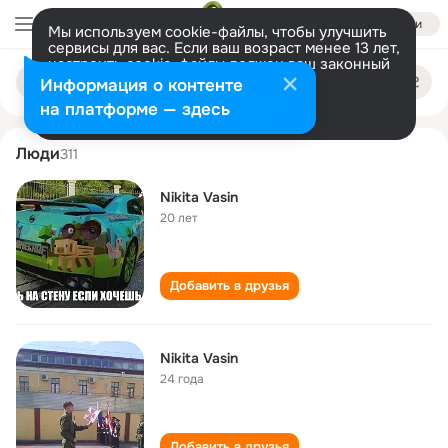
Войти
Мы используем cookie-файлы, чтобы улучшить
сервисы для вас. Если ваш возраст менее 13 лет,
настроить cookie-файлы должен ваш законный
nikita vasin
Поиск
представитель.
Больше информации
Информация о контенте
по
людям
Разрешить все
Настроить
на платформе — здесь
Люди
311
Nikita Vasin
20 лет
Добавить в друзья
Nikita Vasin
24 года
Добавить в друзья