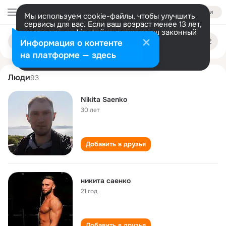
Войти
Мы используем cookie-файлы, чтобы улучшить
сервисы для вас. Если ваш возраст менее 13 лет,
настроить cookie-файлы должен ваш законный
nikita saenko
Поиск
представитель.
Больше информации
Информация о контенте
по
людям
Разрешить все
Настроить
на платформе — здесь
Люди
93
Nikita Saenko
30 лет
Добавить в друзья
никита саенко
21 год
Добавить в друзья