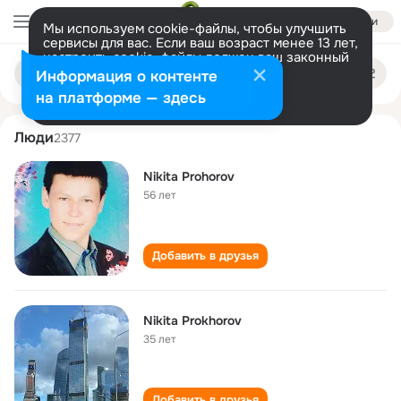
Войти
Мы используем cookie-файлы, чтобы улучшить
сервисы для вас. Если ваш возраст менее 13 лет,
настроить cookie-файлы должен ваш законный
nikita prokhorov
Поиск
представитель.
Больше информации
Информация о контенте
по
людям
Разрешить все
Настроить
на платформе — здесь
Люди
2377
Nikita Prohorov
56 лет
Добавить в друзья
Nikita Prokhorov
35 лет
Добавить в друзья