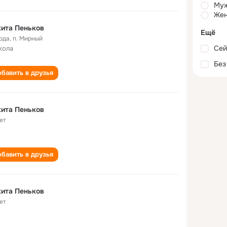
Му
Жен
ита Пеньков
Ещё
года
,
п. Мирный
Сей
кола
Без
бавить в друзья
ита Пеньков
ет
бавить в друзья
ита Пеньков
ет