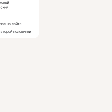
жской
ский
час на сайте
 второй половинки