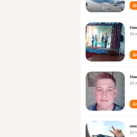
До
Ник
26 
До
Ник
20 
До
ник
22 