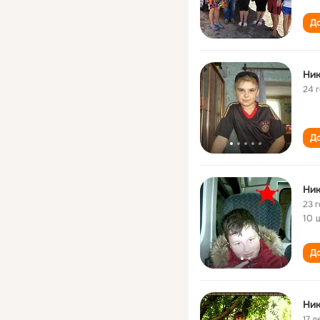
До
Ник
24 
До
Ник
23 
10 
До
Ник
17 л