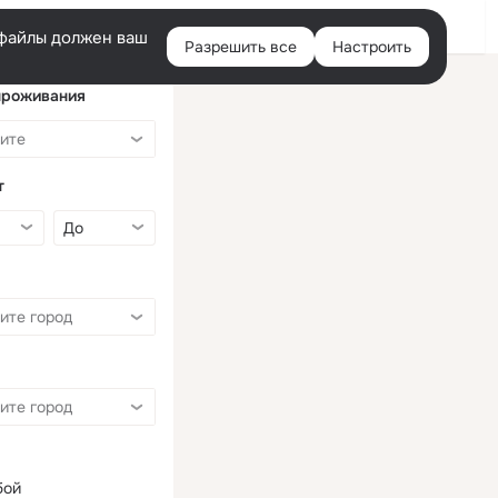
Войти
e-файлы должен ваш
Разрешить все
Настроить
Правая
колонка
проживания
т
бой