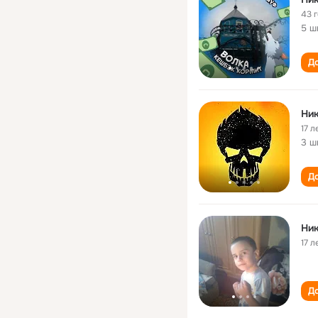
43 
5 ш
До
Ник
17 л
3 ш
До
Ник
17 л
До