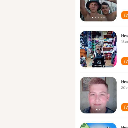
До
18 л
До
Ник
20 
До
Ник