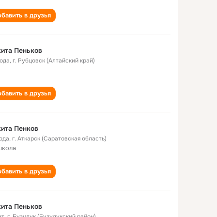
бавить в друзья
ита Пеньков
года
,
г. Рубцовск (Алтайский край)
бавить в друзья
ита Пенков
года
,
г. Аткарск (Саратовская область)
школа
бавить в друзья
ита Пеньков
ет
,
г. Бузулук (Бузулукский район)