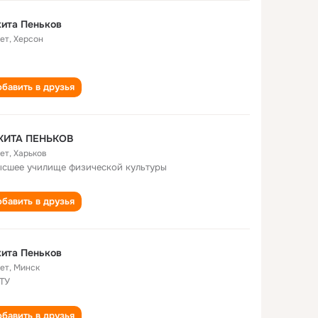
ита Пеньков
лет
,
Херсон
бавить в друзья
КИТА ПЕНЬКОВ
лет
,
Харьков
ысшее училище физической культуры
бавить в друзья
ита Пеньков
лет
,
Минск
ПТУ
бавить в друзья