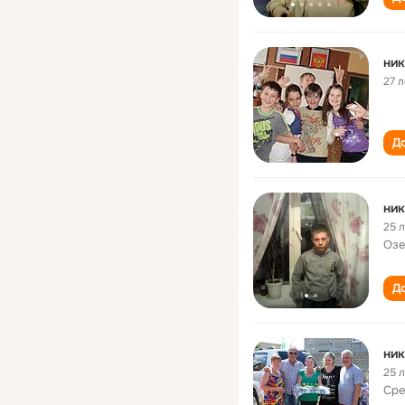
ник
27 л
До
ник
25 
Озе
До
ник
25 
Сре