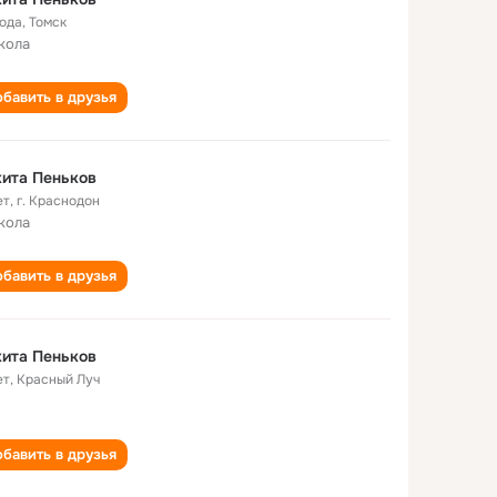
года
,
Томск
кола
бавить в друзья
ита Пеньков
ет
,
г. Краснодон
кола
бавить в друзья
ита Пеньков
ет
,
Красный Луч
бавить в друзья