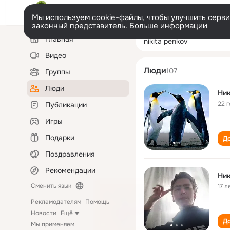
Мы используем cookie-файлы, чтобы улучшить сервис
законный представитель.
Больше информации
Левая
Поиск
Главная
nikita penkov
колонка
по
людям
Видео
Люди
107
Группы
Люди
Ник
22 
Публикации
Игры
Подарки
До
Поздравления
Рекомендации
Ник
Сменить язык
17 л
Рекламодателям
Помощь
Новости
Ещё
До
Мы применяем