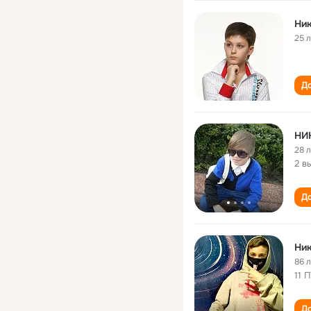
Ник
25 
До
НИ
28 
2 в
До
Ник
86 
11 
До