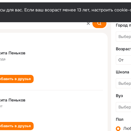
ы для вас. Если ваш возраст менее 13 лет, настроить cooki
Город 
Возрас
ита Пеньков
года
Школа
бавить в друзья
Вуз
ита Пеньков
ет
Пол
бавить в друзья
Лю