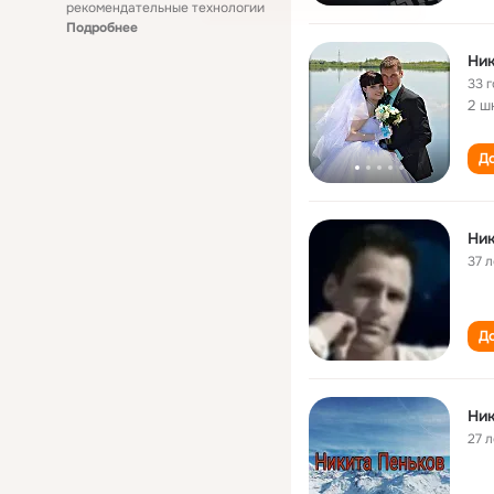
рекомендательные технологии
Подробнее
Ник
33 
2 ш
До
Ник
37 л
До
Ник
27 л