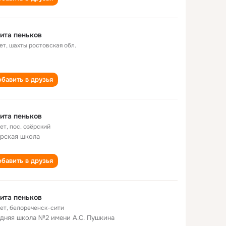
ита пеньков
ет
,
шахты ростовская обл.
бавить в друзья
ита пеньков
лет
,
пос. озёрский
рская школа
бавить в друзья
ита пеньков
лет
,
белореченск-сити
дняя школа №2 имени А.С. Пушкина