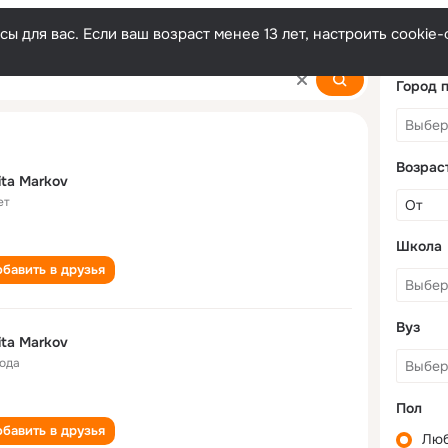
ы для вас. Если ваш возраст менее 13 лет, настроить cooki
Город 
Возрас
ita Markov
ет
Школа
бавить в друзья
Вуз
ita Markov
года
Пол
бавить в друзья
Лю