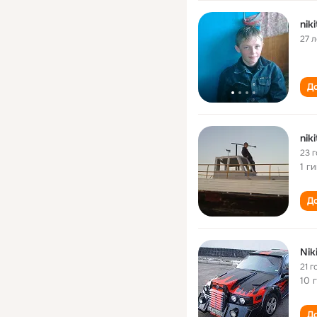
nik
27 л
До
nik
23 
1 г
До
Nik
21 г
10 
До