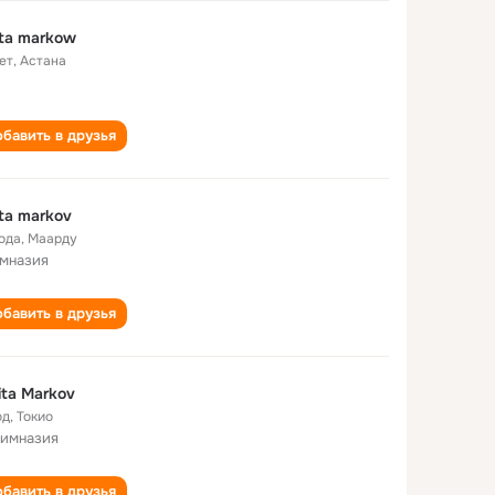
ita markow
ет
,
Астана
бавить в друзья
ita markov
года
,
Маарду
имназия
бавить в друзья
ita Markov
од
,
Токио
гимназия
бавить в друзья