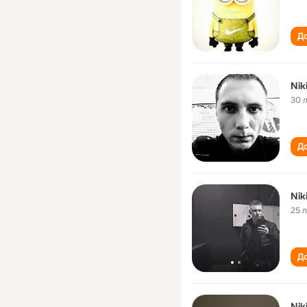
До
30 
До
Nik
25 
До
Nik