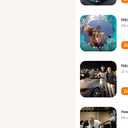
Nik
49 
До
Nik
21 г
До
Ник
26 