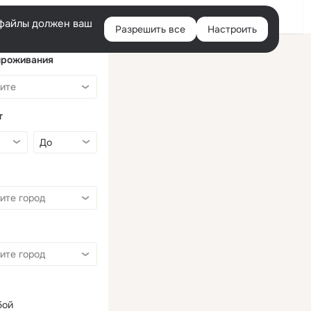
Войти
e-файлы должен ваш
Разрешить все
Настроить
Правая
колонка
проживания
т
бой