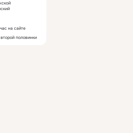
жской
ский
час на сайте
 второй половинки