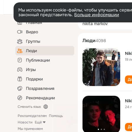
Мы используем cookie-файлы, чтобы улучшить сервис
законный представитель.
Больше информации
Левая
Поиск
Главная
nikita markov
колонка
по
людям
Видео
Люди
4098
Группы
Люди
Nik
19 л
Публикации
Игры
Подарки
До
Поздравления
Рекомендации
Nik
Сменить язык
24 
Рекламодателям
Помощь
Новости
Ещё
До
Мы применяем