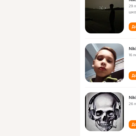
29 
шко
До
Nik
16 л
До
Nik
26 
До