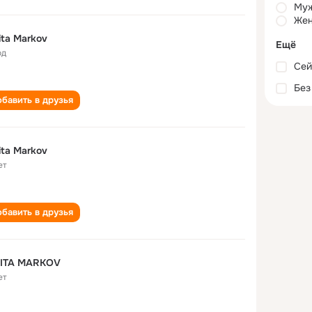
Му
Жен
ita Markov
Ещё
од
Сей
Без
бавить в друзья
ita Markov
ет
бавить в друзья
KITA MARKOV
ет