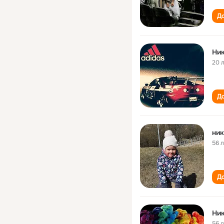
До
Ни
20 
До
ник
56 
До
Ни
56 