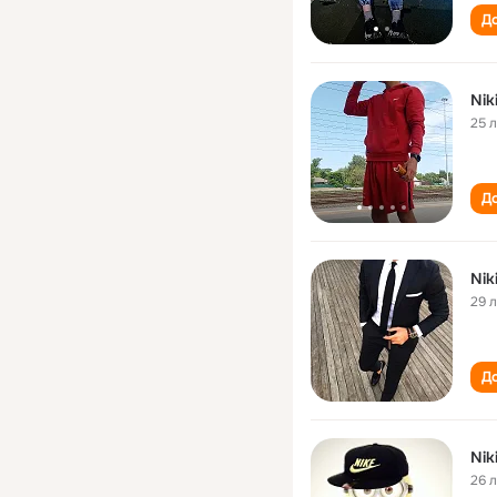
До
Nik
25 
До
Nik
29 
До
Nik
26 