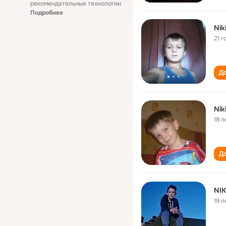
рекомендательные технологии
Подробнее
Nik
21 г
До
Nik
18 л
До
NI
19 л