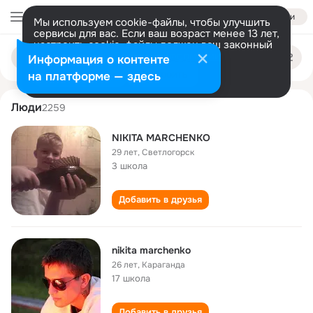
Войти
Мы используем cookie-файлы, чтобы улучшить
сервисы для вас. Если ваш возраст менее 13 лет,
настроить cookie-файлы должен ваш законный
nikita marchenko
Поиск
представитель.
Больше информации
Информация о контенте
по
людям
Разрешить все
Настроить
на платформе — здесь
Люди
2259
NIKITA MARCHENKO
29 лет
,
Светлогорск
3 школа
Добавить в друзья
nikita marchenko
26 лет
,
Караганда
17 школа
Добавить в друзья