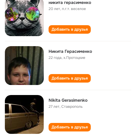
никита герасименко
20 лет
,
п.г.т. веселое
Добавить в друзья
Никита Герасименко
22 года
,
х.Протоцкие
Добавить в друзья
Nikita Gerasimenko
27 лет
,
Ставрополь
Добавить в друзья