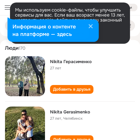
Войти
Мы используем cookie-файлы, чтобы улучшить
сервисы для вас. Если ваш возраст менее 13 лет,
настроить cookie-файлы должен ваш законный
nikita gerasimenko
Поиск
представитель.
Больше информации
Информация о контенте
по
людям
Разрешить все
Настроить
на платформе — здесь
Люди
170
Nikita Герасименко
27 лет
Добавить в друзья
Nikita Gerasimenko
27 лет
,
Челябинск
Добавить в друзья