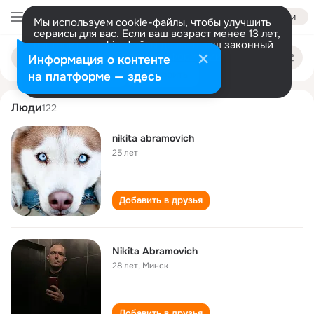
Войти
Мы используем cookie-файлы, чтобы улучшить
сервисы для вас. Если ваш возраст менее 13 лет,
настроить cookie-файлы должен ваш законный
nikita abramovich
Поиск
представитель.
Больше информации
Информация о контенте
по
людям
Разрешить все
Настроить
на платформе — здесь
Люди
122
nikita abramovich
25 лет
Добавить в друзья
Nikita Abramovich
28 лет
,
Минск
Добавить в друзья