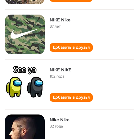
NIKE Nike
37 лет
Добавить в друзья
NIKE NIKE
102 года
Добавить в друзья
Nike Nike
32 года