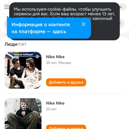
Войти
Мы используем cookie-файлы, чтобы улучшить
сервисы для вас. Если ваш возраст менее 13 лет,
настроить cookie-файлы должен ваш законный
nike nike
Поиск
представитель.
Больше информации
Информация о контенте
по
людям
Разрешить все
Настроить
на платформе — здесь
Люди
11187
Nike Nike
35 лет
,
Москва
Добавить в друзья
Nike Nike
25 лет
Добавить в друзья