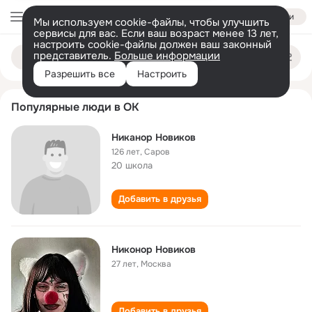
Войти
Мы используем cookie-файлы, чтобы улучшить
сервисы для вас. Если ваш возраст менее 13 лет,
настроить cookie-файлы должен ваш законный
nikanor novikov
Поиск
представитель.
Больше информации
по
людям
Разрешить все
Настроить
Популярные люди в ОК
Никанор Новиков
126 лет
,
Саров
20 школа
Добавить в друзья
Никонор Новиков
27 лет
,
Москва
Добавить в друзья