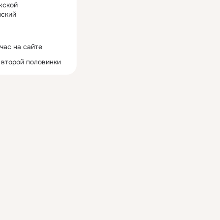
жской
ский
час на сайте
 второй половинки