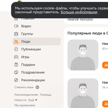
Мы используем cookie-файлы, чтобы улучшить сервис
законный представитель.
Больше информации
Левая
Поиск
Главная
nikandr morozo
колонка
по
людям
Видео
Популярные люди в 
Группы
Люди
Ни
63 
Публикации
Игры
Подарки
До
Поздравления
Рекомендации
Ни
Сменить язык
74 г
Рекламодателям
Помощь
Новости
Ещё
До
Мы применяем