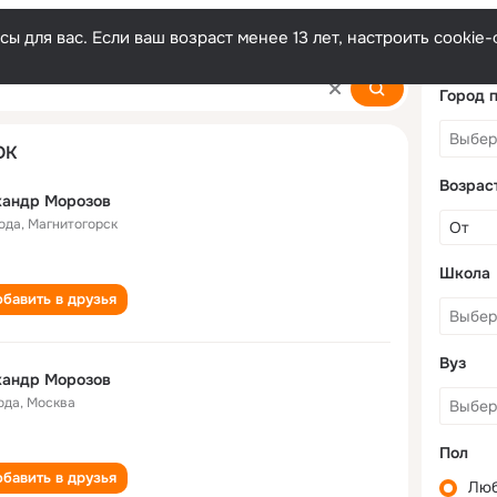
ы для вас. Если ваш возраст менее 13 лет, настроить cooki
v
Город 
ОК
Возрас
кандр Морозов
года
,
Магнитогорск
Школа
бавить в друзья
Вуз
кандр Морозов
ода
,
Москва
Пол
бавить в друзья
Лю