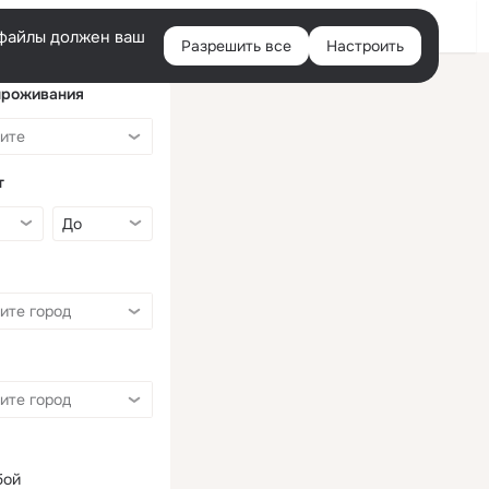
Войти
e-файлы должен ваш
Разрешить все
Настроить
Правая
колонка
проживания
т
бой