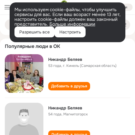
Войти
Мы используем cookie-файлы, чтобы улучшить
сервисы для вас. Если ваш возраст менее 13 лет,
настроить cookie-файлы должен ваш законный
nikandr belyaev
Поиск
представитель.
Больше информации
по
людям
Разрешить все
Настроить
Популярные люди в ОК
Никандр Беляев
53 года
,
г. Кинель (Самарская область)
Добавить в друзья
Никандр Беляев
54 года
,
Магнитогорск
Добавить в друзья