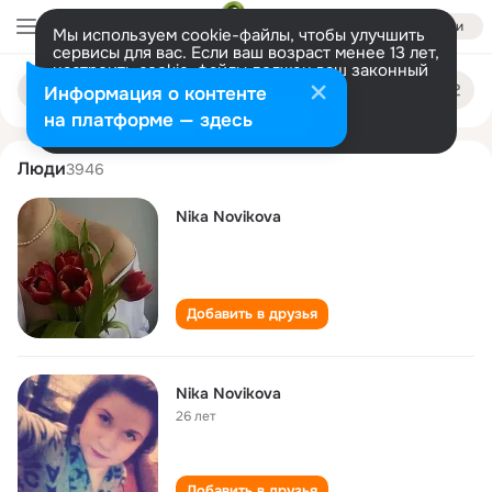
Войти
Мы используем cookie-файлы, чтобы улучшить
сервисы для вас. Если ваш возраст менее 13 лет,
настроить cookie-файлы должен ваш законный
nika novikova
Поиск
представитель.
Больше информации
Информация о контенте
по
людям
Разрешить все
Настроить
на платформе — здесь
Люди
3946
Nika Novikova
Добавить в друзья
Nika Novikova
26 лет
Добавить в друзья