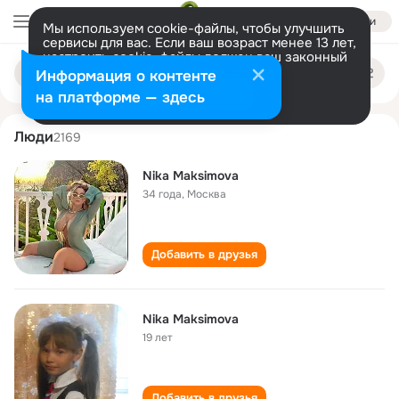
Войти
Мы используем cookie-файлы, чтобы улучшить
сервисы для вас. Если ваш возраст менее 13 лет,
настроить cookie-файлы должен ваш законный
nika maksimova
Поиск
представитель.
Больше информации
Информация о контенте
по
людям
Разрешить все
Настроить
на платформе — здесь
Люди
2169
Nika Maksimova
34 года
,
Москва
Добавить в друзья
Nika Maksimova
19 лет
Добавить в друзья