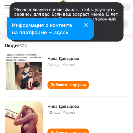
Войти
Мы используем cookie-файлы, чтобы улучшить
сервисы для вас. Если ваш возраст менее 13 лет,
настроить cookie-файлы должен ваш законный
nika davydova
Поиск
представитель.
Больше информации
Информация о контенте
по
людям
Разрешить все
Настроить
на платформе — здесь
Люди
1523
Ника Давыдова
24 года
,
Москва
Добавить в друзья
Ника Дaвыдовa
43 года
,
Москва
Добавить в друзья