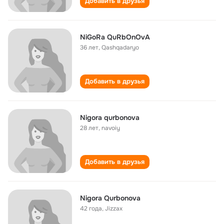
Добавить в друзья
NiGoRa QuRbOnOvA
36 лет
,
Qashqadaryo
Добавить в друзья
Nigora qurbonova
28 лет
,
navoiy
Добавить в друзья
Nigora Qurbonova
42 года
,
Jizzax