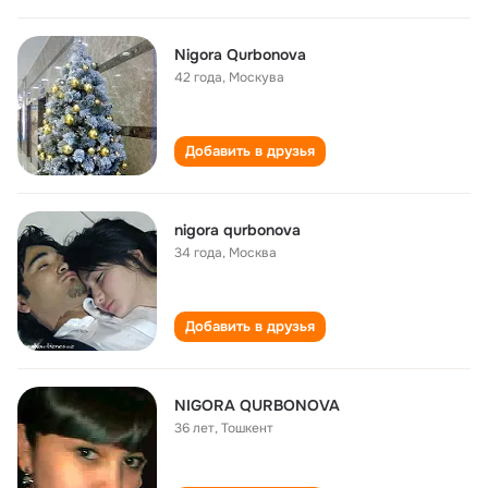
Nigora Qurbonova
42 года
,
Москува
Добавить в друзья
nigora qurbonova
34 года
,
Москва
Добавить в друзья
NIGORA QURBONOVA
36 лет
,
Тошкент