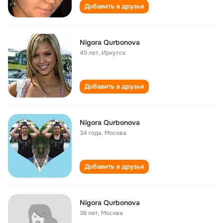
Добавить в друзья
Nigora Qurbonova
45 лет
,
Иркутск
Добавить в друзья
Nigora Qurbonova
34 года
,
Москва
Добавить в друзья
Nigora Qurbonova
36 лет
,
Москва