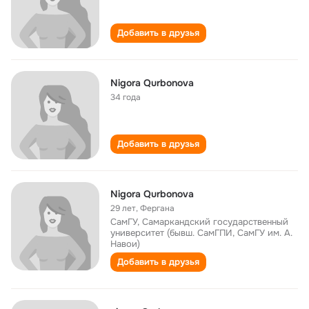
Добавить в друзья
Nigora Qurbonova
34 года
Добавить в друзья
Nigora Qurbonova
29 лет
,
Фергана
СамГУ, Самаркандский государственный
университет (бывш. СамГПИ, СамГУ им. А.
Навои)
Добавить в друзья