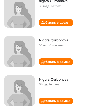
nigora Qurbonova
33 года
,
Termez
Добавить в друзья
Nigora Qurbonova
35 лет
,
Самарканд
Добавить в друзья
Nigora Qurbonova
51 год
,
Fergana
Добавить в друзья