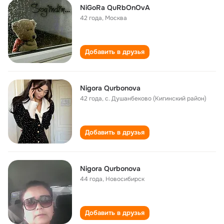
NiGoRa QuRbOnOvA
42 года
,
Москва
Добавить в друзья
Nigora Qurbonova
42 года
,
с. Душанбеково (Кигинский район)
Добавить в друзья
Nigora Qurbonova
44 года
,
Новосибирск
Добавить в друзья