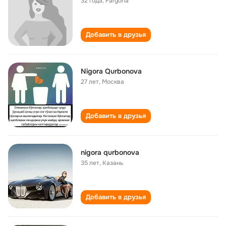
32 года
,
Fargona
Добавить в друзья
Nigora Qurbonova
27 лет
,
Москва
Добавить в друзья
nigora qurbonova
35 лет
,
Казань
Добавить в друзья