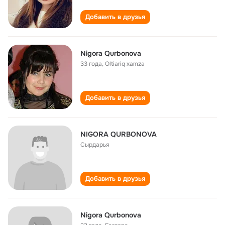
Добавить в друзья
Nigora Qurbonova
33 года
,
Oltiariq xamza
Добавить в друзья
NIGORA QURBONOVA
Сырдарья
Добавить в друзья
Nigora Qurbonova