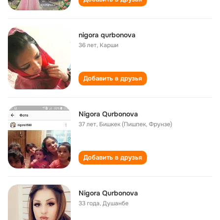
nigora qurbonova
36 лет
,
Карши
Добавить в друзья
Nigora Qurbonova
37 лет
,
Бишкек (Пишпек, Фрунзе)
Добавить в друзья
Nigora Qurbonova
33 года
,
Душанбе