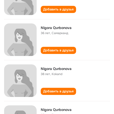
Добавить в друзья
Nigora Qurbonova
36 лет
,
Самарканд
Добавить в друзья
Nigora Qurbonova
38 лет
,
Kokand
Добавить в друзья
Nigora Qurbonova