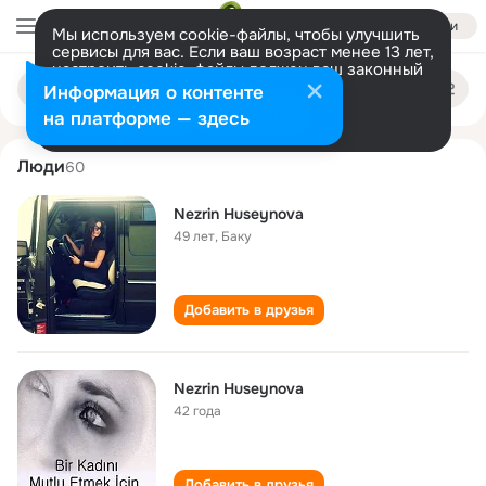
Войти
Мы используем cookie-файлы, чтобы улучшить
сервисы для вас. Если ваш возраст менее 13 лет,
настроить cookie-файлы должен ваш законный
nezrin huseynova
Поиск
представитель.
Больше информации
Информация о контенте
по
людям
Разрешить все
Настроить
на платформе — здесь
Люди
60
Nezrin Huseynova
49 лет
,
Баку
Добавить в друзья
Nezrin Huseynova
42 года
Добавить в друзья