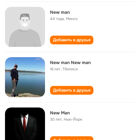
New man
44 года
,
Минск
Добавить в друзья
New man New man
16 лет
,
Тбилиси
Добавить в друзья
New Man
30 лет
,
Нью-Йорк