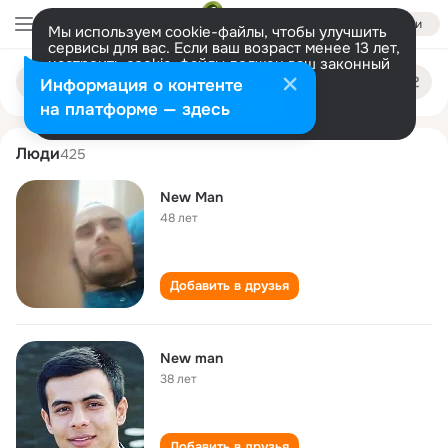
Войти
Мы используем cookie-файлы, чтобы улучшить
сервисы для вас. Если ваш возраст менее 13 лет,
настроить cookie-файлы должен ваш законный
new man
Поиск
представитель.
Больше информации
Информация о контенте
по
людям
Разрешить все
Настроить
на платформе — здесь
Люди
425
New Man
48 лет
Добавить в друзья
New man
38 лет
Добавить в друзья