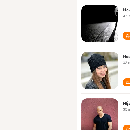
Nev
45 
До
Не
32 
До
35 
До