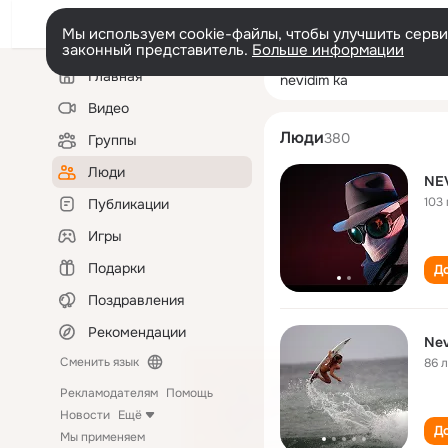
Мы используем cookie-файлы, чтобы улучшить сервис
законный представитель.
Больше информации
Левая
Поиск
Главная
nevidim ka
колонка
по
людям
Видео
Люди
380
Группы
Люди
NE
103 
Публикации
Игры
Подарки
До
Поздравления
Рекомендации
Nev
Сменить язык
86 
Рекламодателям
Помощь
Новости
Ещё
До
Мы применяем