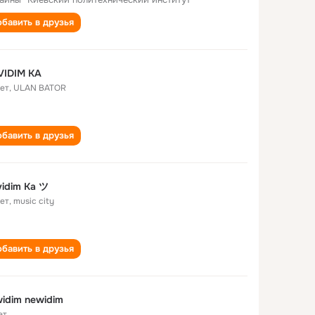
бавить в друзья
VIDIM KA
лет
,
ULAN BATOR
бавить в друзья
idim Ka ツ
лет
,
music city
бавить в друзья
idim newidim
ет