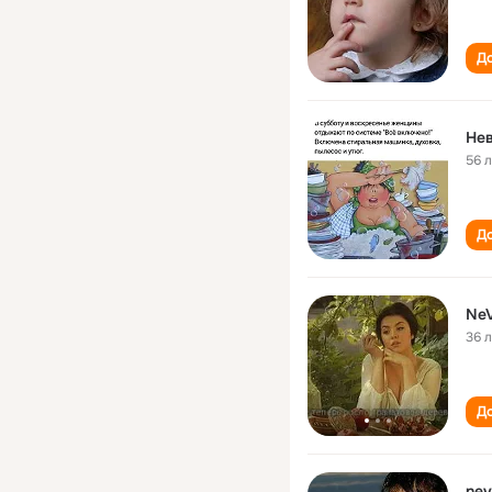
До
Не
56 
До
NeV
36 
До
nev