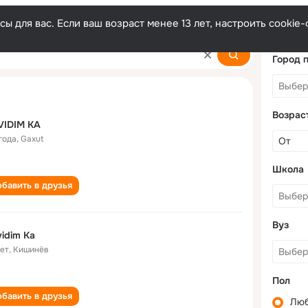
ы для вас. Если ваш возраст менее 13 лет, настроить cooki
Город 
Возрас
VIDIM KA
года
,
Gaxut
Школа
бавить в друзья
Вуз
idim Ka
лет
,
Кишинёв
Пол
бавить в друзья
Лю