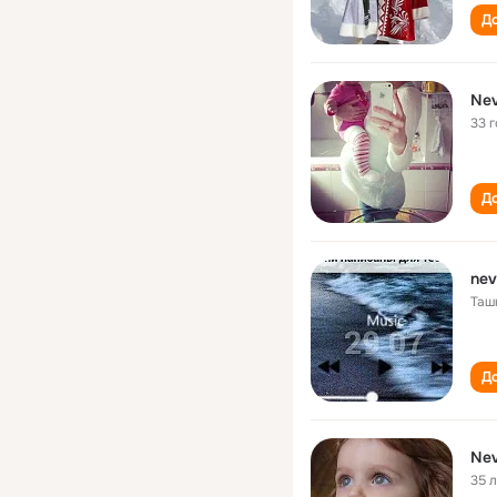
До
Nev
33 
До
nev
Таш
До
Nev
35 