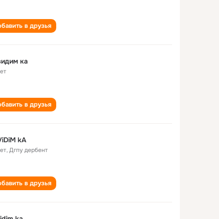
бавить в друзья
видим ка
лет
бавить в друзья
iDiM kA
лет
,
Дгпу дербент
бавить в друзья
idim ka