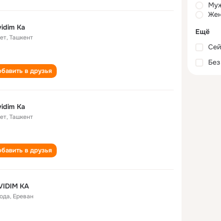
Му
Жен
idim Ka
Ещё
лет
,
Ташкент
Сей
Без
бавить в друзья
idim Ka
лет
,
Ташкент
бавить в друзья
VIDIM KA
года
,
Ереван