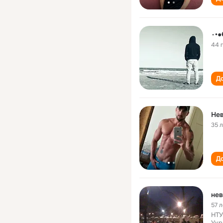
44 
До
Не
35 
До
нев
57 л
НТУ
Укр