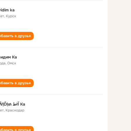
idim ka
лет
,
Курск
бавить в друзья
видим Ка
года
,
Омск
бавить в друзья
₦ḜŴỊĎỊ₥ طłĬ Ka
лет
,
Краснодар
бавить в друзья