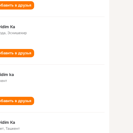
бавить в друзья
idim Ka
года
,
Эскишехир
бавить в друзья
idim ka
кент
бавить в друзья
idim Ka
лет
,
Ташкент