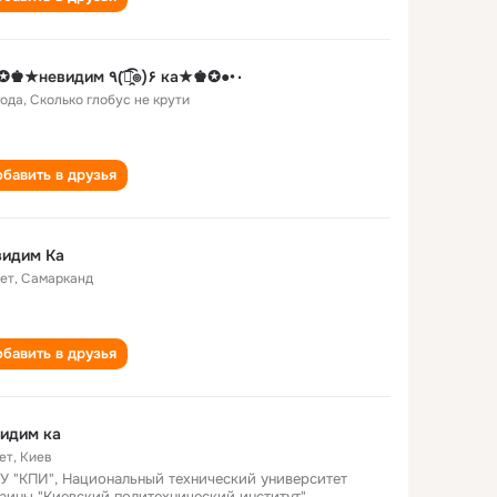
٠•●✪♚★невидим ٩(͡๏̯͡๏)۶ ка★♚✪●•٠
года
,
Сколько глобус не крути
бавить в друзья
видим Ка
лет
,
Самарканд
бавить в друзья
идим ка
ет
,
Киев
У "КПИ", Национальный технический университет
аины "Киевский политехнический институт"