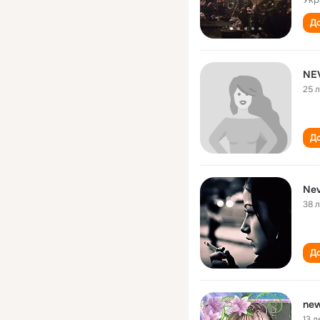
До
NE
25 
До
Nev
38 
До
new
13 л