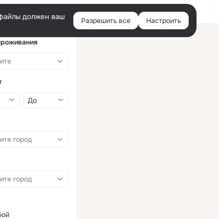
Войти
e-файлы должен ваш
Разрешить все
Настроить
Правая
колонка
проживания
т
бой