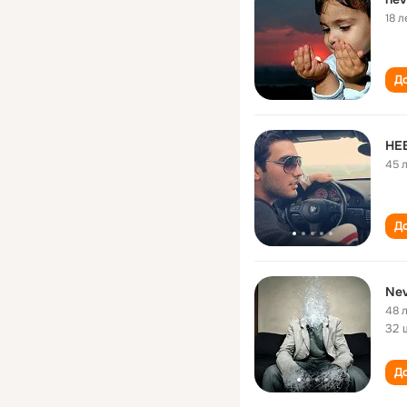
18 л
До
НЕ
45 
До
Nev
48 
32 
До