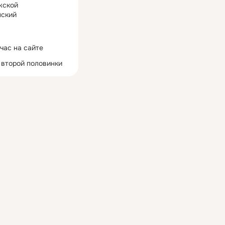
жской
ский
час на сайте
 второй половинки