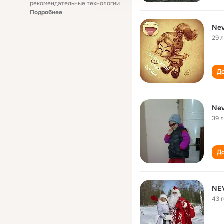
рекомендательные технологии
Подробнее
Nev
29 
До
Nev
39 
До
NE
43 