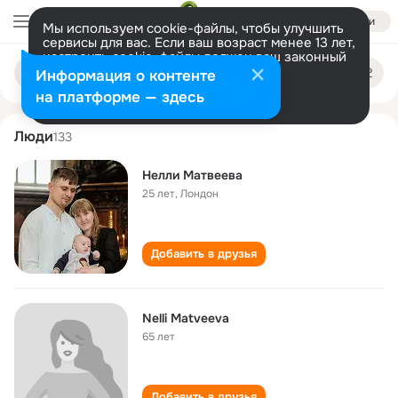
Войти
Мы используем cookie-файлы, чтобы улучшить
сервисы для вас. Если ваш возраст менее 13 лет,
настроить cookie-файлы должен ваш законный
nelli matveeva
Поиск
представитель.
Больше информации
Информация о контенте
по
людям
Разрешить все
Настроить
на платформе — здесь
Люди
133
Нелли Матвеева
25 лет
,
Лондон
Добавить в друзья
Nelli Matveeva
65 лет
Добавить в друзья