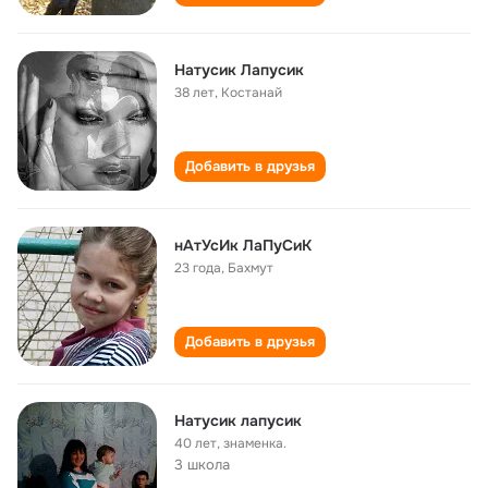
Натусик Лапусик
38 лет
,
Костанай
Добавить в друзья
нАтУсИк ЛаПуСиК
23 года
,
Бахмут
Добавить в друзья
Натусик лапусик
40 лет
,
знаменка.
3 школа