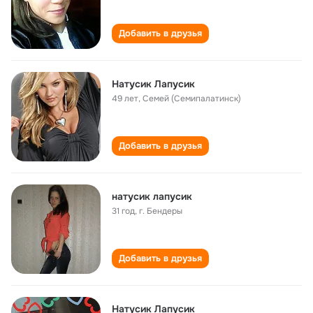
Добавить в друзья
Натусик Лапусик
49 лет
,
Семей (Семипалатинск)
Добавить в друзья
натусик лапусик
31 год
,
г. Бендеры
Добавить в друзья
Натусик Лапусик