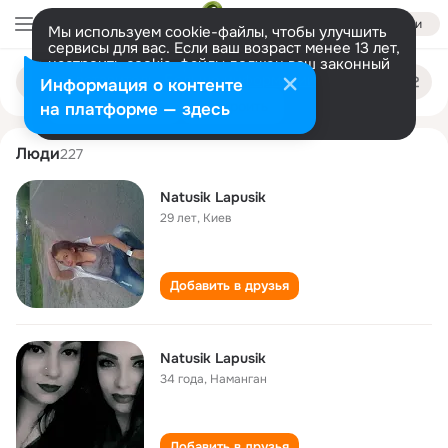
Войти
Мы используем cookie-файлы, чтобы улучшить
сервисы для вас. Если ваш возраст менее 13 лет,
настроить cookie-файлы должен ваш законный
natusik lapusik
Поиск
представитель.
Больше информации
Информация о контенте
по
людям
Разрешить все
Настроить
на платформе — здесь
Люди
227
Natusik Lapusik
29 лет
,
Киев
Добавить в друзья
Natusik Lapusik
34 года
,
Наманган
Добавить в друзья