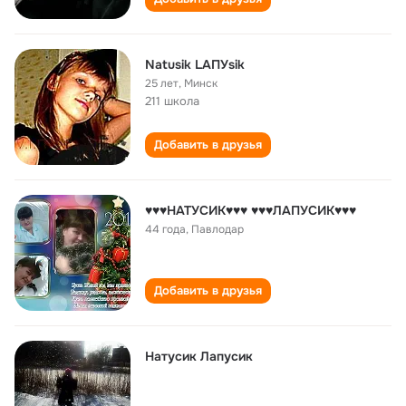
Natusik LАПУsik
25 лет
,
Минск
211 школа
Добавить в друзья
♥♥♥НАТУСИК♥♥♥ ♥♥♥ЛАПУСИК♥♥♥
44 года
,
Павлодар
Добавить в друзья
Натусик Лапусик