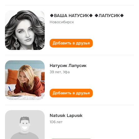
🍀ВАША НАТУСИК🍀 🍀ЛАПУСИК🍀
Новосибирск
Добавить в друзья
Натусик Лапусик
39 лет
,
Уфа
Добавить в друзья
Natusık Lapusık
106 лет