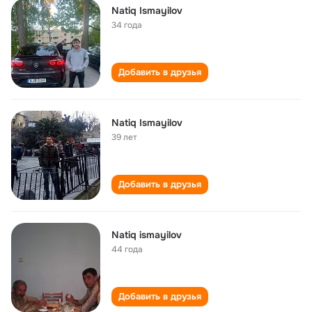
Natiq Ismayilov
34 года
Добавить в друзья
Natiq Ismayilov
39 лет
Добавить в друзья
Natiq ismayilov
44 года
Добавить в друзья