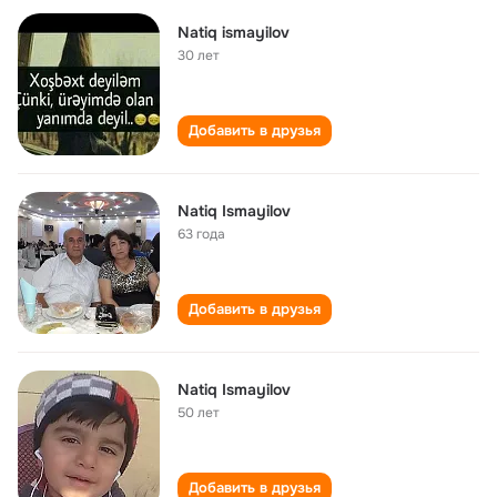
Natiq ismayilov
30 лет
Добавить в друзья
Natiq Ismayilov
63 года
Добавить в друзья
Natiq Ismayilov
50 лет
Добавить в друзья