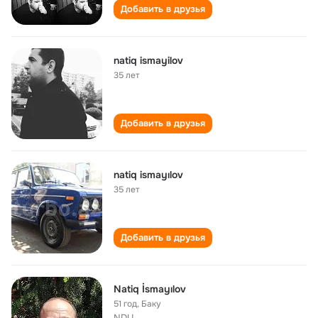
Добавить в друзья
natiq ismayilov
35 лет
Добавить в друзья
natiq ismayılov
35 лет
Добавить в друзья
Natiq İsmayılov
51 год
,
Баку
NDU