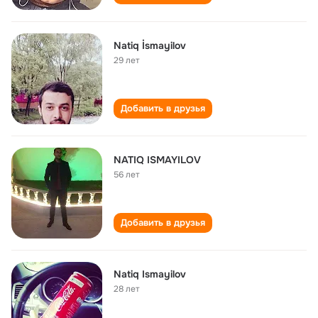
Natiq İsmayilov
29 лет
Добавить в друзья
NATIQ ISMAYILOV
56 лет
Добавить в друзья
Natiq Ismayilov
28 лет