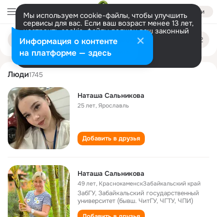
Войти
Мы используем cookie-файлы, чтобы улучшить
сервисы для вас. Если ваш возраст менее 13 лет,
настроить cookie-файлы должен ваш законный
natasha salnikova
Поиск
представитель.
Больше информации
Информация о контенте
по
людям
Разрешить все
Настроить
на платформе — здесь
Люди
1745
Наташа Сальникова
25 лет
,
Ярославль
Добавить в друзья
Наташа Сальникова
49 лет
,
КраснокаменскЗабайкальский край
ЗабГУ, Забайкальский государственный
университет (бывш. ЧитГУ, ЧГТУ, ЧПИ)
Добавить в друзья