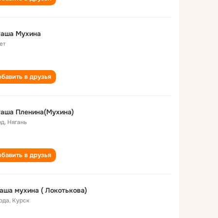
таша Мухина
ет
бавить в друзья
аша Пленина(Мухина)
од
,
Нягань
бавить в друзья
аша мухина ( Локотькова)
года
,
Курск