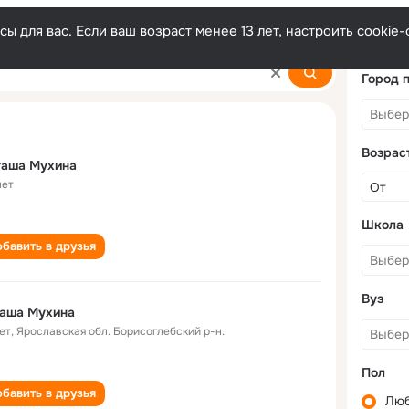
ы для вас. Если ваш возраст менее 13 лет, настроить cooki
a
Город 
Возрас
таша Мухина
лет
Школа
бавить в друзья
Вуз
таша Мухина
ет
,
Ярославская обл. Борисоглебский р-н.
Пол
бавить в друзья
Лю