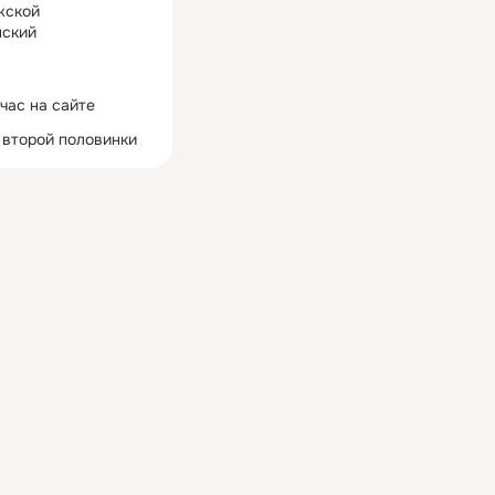
жской
ский
час на сайте
 второй половинки