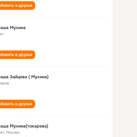
бавить в друзья
таша Мухина
ет
бавить в друзья
аша Зайцева ( Мухина)
овров
бавить в друзья
аша Мухина(токарева)
лет
,
Москва