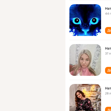
На
44 
До
На
37 л
До
На
28 
До