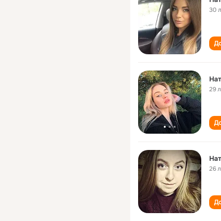
30 
До
На
29 
До
На
26 
До