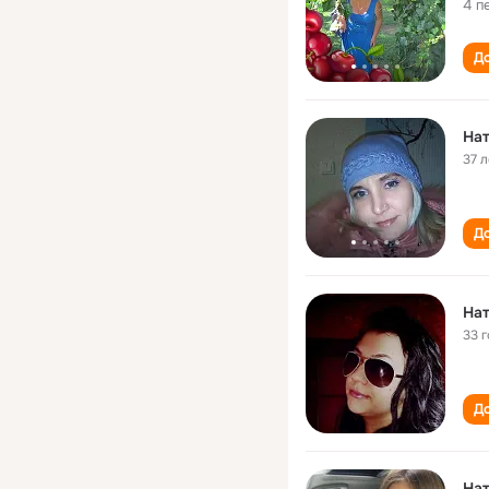
4 п
До
На
37 л
До
На
33 
До
На