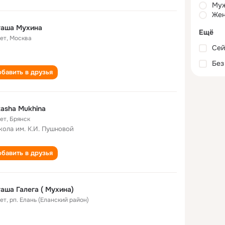
Му
Жен
таша Мухина
Ещё
лет
,
Москва
Сей
Без
бавить в друзья
asha Mukhina
лет
,
Брянск
кола им. К.И. Пушновой
бавить в друзья
аша Галега ( Мухина)
лет
,
рп. Елань (Еланский район)