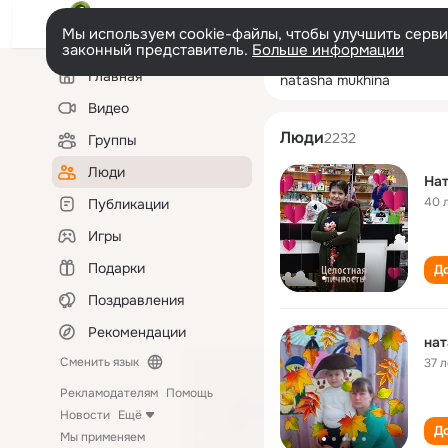
Мы используем cookie-файлы, чтобы улучшить сервис
законный представитель.
Больше информации
Левая
Поиск
Главная
natasha mukhin
колонка
по
людям
Видео
Люди
2232
Группы
Люди
На
40 
Публикации
Игры
Подарки
До
Поздравления
Рекомендации
на
Сменить язык
37 л
Рекламодателям
Помощь
Новости
Ещё
До
Мы применяем