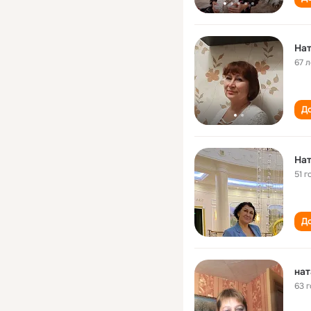
На
67 л
До
Нат
51 г
До
нат
63 