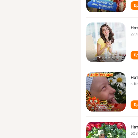
До
На
27 л
До
Нат
г. К
До
Нат
50 