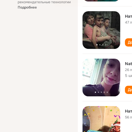
рекомендательные технологии
Подробнее
На
47 
До
Nat
26 
5 ш
До
Нат
56 