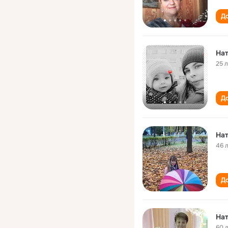
До
На
25 
До
Нат
46 
До
Нат
60 