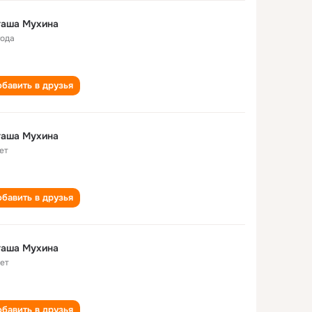
таша Мухина
года
бавить в друзья
таша Мухина
ет
бавить в друзья
таша Мухина
лет
бавить в друзья