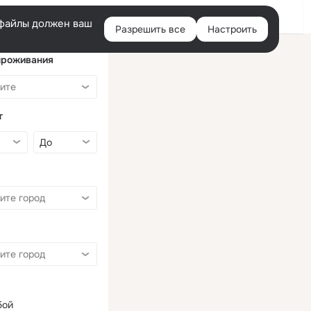
Войти
e-файлы должен ваш
Разрешить все
Настроить
Правая
колонка
проживания
т
бой