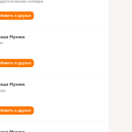
едагогический колледж
бавить в друзья
таша Мухина
ет
бавить в друзья
таша Мухина
года
бавить в друзья
таша Мухина