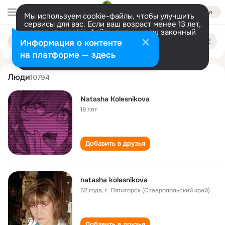
Войти
Мы используем cookie-файлы, чтобы улучшить
сервисы для вас. Если ваш возраст менее 13 лет,
настроить cookie-файлы должен ваш законный
natasha kolesnikova
Поиск
представитель.
Больше информации
Информация о контенте
по
людям
Разрешить все
Настроить
на платформе — здесь
Люди
10794
Natasha Kolesnikova
18 лет
Добавить в друзья
natasha kolesnikova
52 года
,
г. Пятигорск (Ставропольский край)
Добавить в друзья