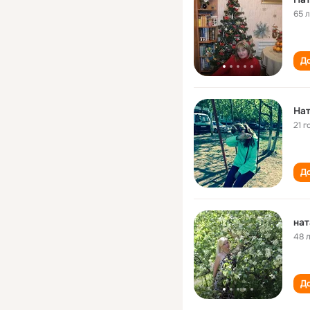
65 
До
На
21 г
До
нат
48 
До