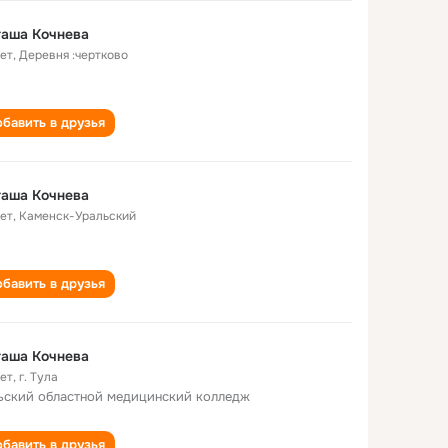
таша Кочнева
лет
,
Деревня :чертково
бавить в друзья
таша Кочнева
лет
,
Каменск-Уральский
бавить в друзья
таша Кочнева
лет
,
г. Тула
ьский областной медицинский колледж
бавить в друзья