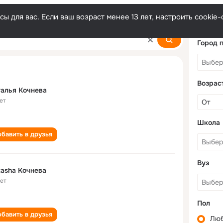
ы для вас. Если ваш возраст менее 13 лет, настроить cooki
va
Город 
Возрас
алья Кочнева
ет
Школа
бавить в друзья
Вуз
asha Кочнева
лет
Пол
бавить в друзья
Лю