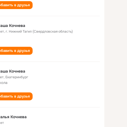
бавить в друзья
таша Кочнева
лет
,
г. Нижний Тагил (Свердловская область)
бавить в друзья
таша Кочнева
лет
,
Екатеринбург
кола
бавить в друзья
алья Кочнева
лет