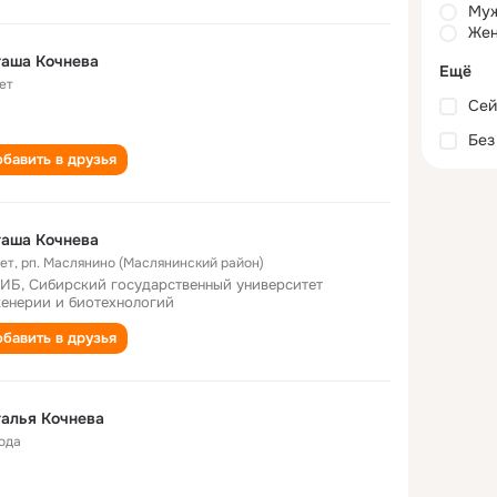
Му
Жен
таша Кочнева
Ещё
ет
Сей
Без
бавить в друзья
таша Кочнева
лет
,
рп. Маслянино (Маслянинский район)
ИБ, Сибирский государственный университет
енерии и биотехнологий
бавить в друзья
алья Кочнева
года