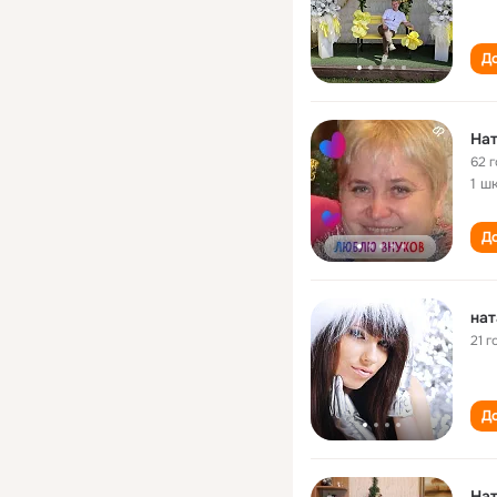
До
Нат
62 
1 ш
До
нат
21 г
До
На