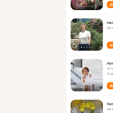
До
На
50 
До
На
47 
2 ш
До
Нат
46 