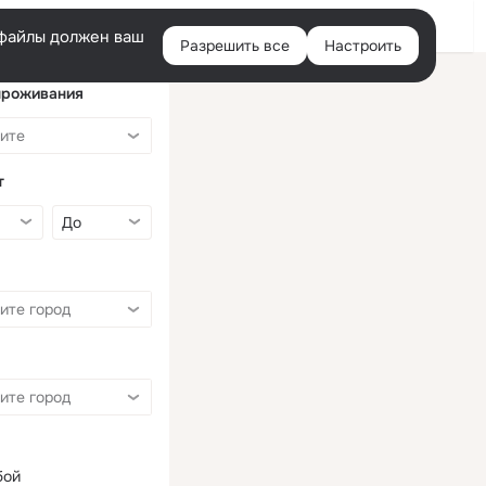
Войти
e-файлы должен ваш
Разрешить все
Настроить
Правая
колонка
проживания
т
бой