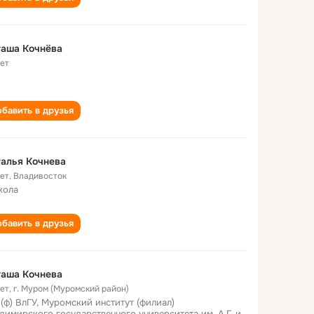
таша Кочнёва
лет
бавить в друзья
алья Кочнева
лет
,
Владивосток
кола
бавить в друзья
таша Кочнева
лет
,
г. Муром (Муромский район)
(ф) ВлГУ, Муромский институт (филиал)
димирского государственного университета им. А.Г. и