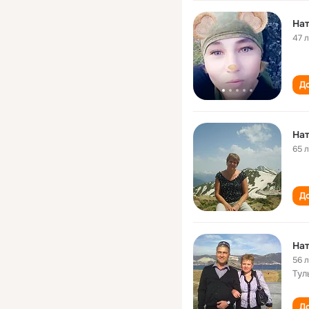
На
47 
До
На
65 
До
На
56 
Тул
До