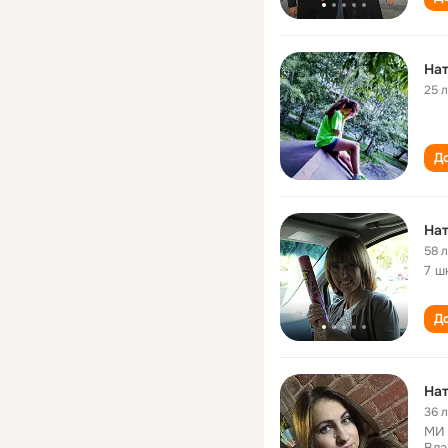
На
25 
До
Нат
58 
7 ш
До
На
36 
МИ 
Вла