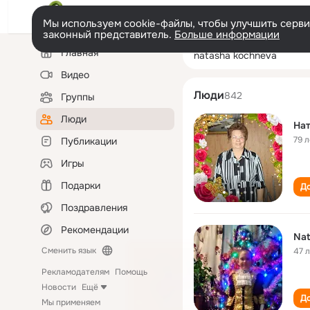
Мы используем cookie-файлы, чтобы улучшить сервис
законный представитель.
Больше информации
Левая
Поиск
Главная
natasha kochne
колонка
по
людям
Видео
Люди
842
Группы
Люди
Нат
79 л
Публикации
Игры
Подарки
До
Поздравления
Рекомендации
Nat
Сменить язык
47 
Рекламодателям
Помощь
Новости
Ещё
До
Мы применяем