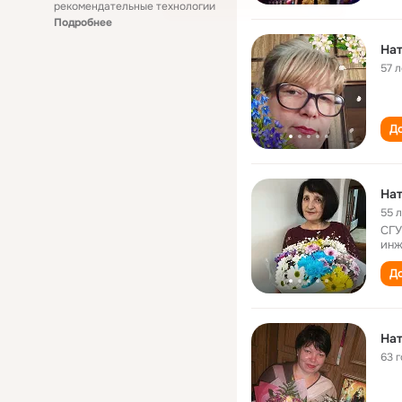
рекомендательные технологии
Подробнее
На
57 л
До
На
55 
СГУ
инж
До
Нат
63 