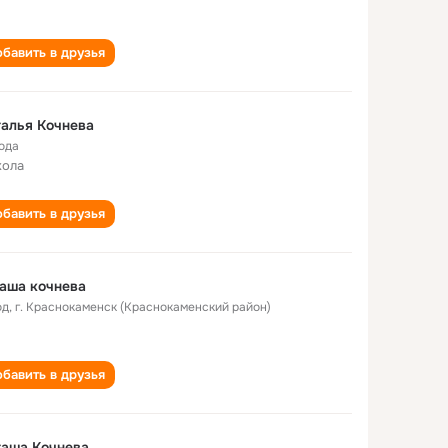
бавить в друзья
алья Кочнева
года
кола
бавить в друзья
аша кочнева
од
,
г. Краснокаменск (Краснокаменский район)
бавить в друзья
таша Кочнева