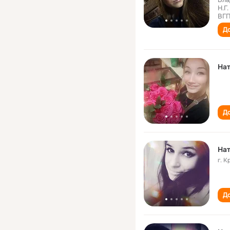
Н.Г
ВГП
До
Нат
До
На
г. 
До