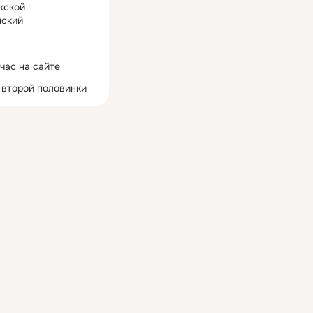
жской
ский
час на сайте
 второй половинки