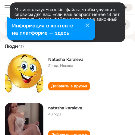
Войти
Мы используем cookie-файлы, чтобы улучшить
сервисы для вас. Если ваш возраст менее 13 лет,
настроить cookie-файлы должен ваш законный
natasha karaleva
Поиск
представитель.
Больше информации
Информация о контенте
по
людям
Разрешить все
Настроить
на платформе — здесь
Люди
417
Natasha Karaleva
21 год
,
Москва
Добавить в друзья
natasha karaleva
43 года
Добавить в друзья