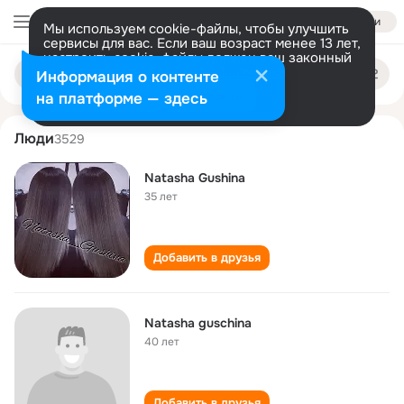
Войти
Мы используем cookie-файлы, чтобы улучшить
сервисы для вас. Если ваш возраст менее 13 лет,
настроить cookie-файлы должен ваш законный
natasha guschina
Поиск
представитель.
Больше информации
Информация о контенте
по
людям
Разрешить все
Настроить
на платформе — здесь
Люди
3529
Natasha Gushina
35 лет
Добавить в друзья
Natasha guschina
40 лет
Добавить в друзья