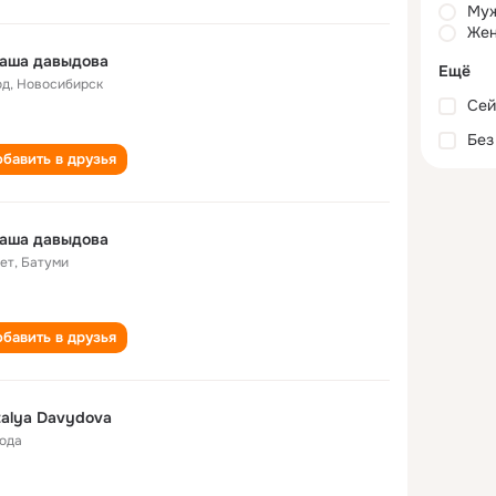
Му
Жен
таша давыдова
Ещё
од
,
Новосибирск
Сей
Без
бавить в друзья
таша давыдова
лет
,
Батуми
бавить в друзья
alya Davydova
года