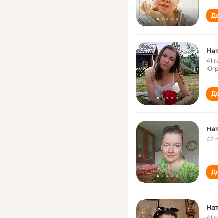
До
Нат
41 г
Югр
До
На
42 
До
На
41 г