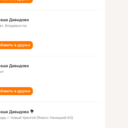
таша Давыдова
ет
,
Владивосток
бавить в друзья
таша Давыдова
лет
бавить в друзья
аша Давыдова 💐
года
,
г. Новый Уренгой (Ямало-Ненецкий АО)