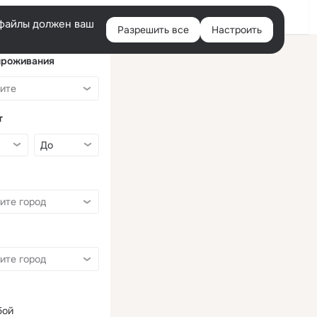
Войти
e-файлы должен ваш
Разрешить все
Настроить
Правая
колонка
проживания
т
бой