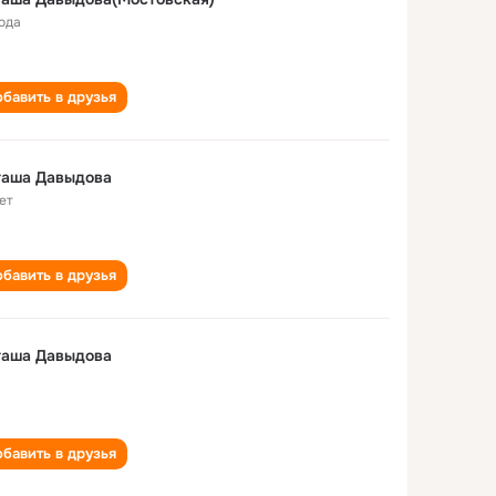
года
бавить в друзья
таша Давыдова
ет
бавить в друзья
таша Давыдова
бавить в друзья