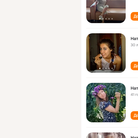
До
На
30 
До
Нат
41 г
До
На