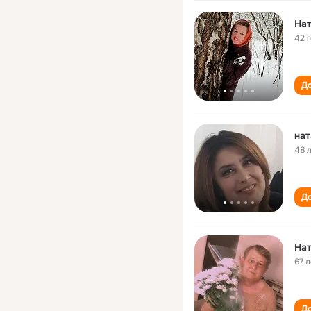
Нат
42 
До
на
48 
До
На
67 л
До