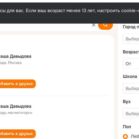
ы для вас. Если ваш возраст менее 13 лет, настроить cooki
va
Город 
Возрас
таша Давыдова
года
,
Москва
Школа
бавить в друзья
Вуз
таша Давыдова
года
,
магнитогорск
Пол
бавить в друзья
Лю