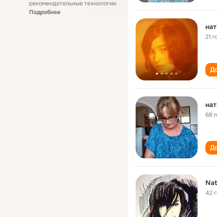
рекомендательные технологии
Подробнее
на
21 г
До
на
68 
До
Nat
42 