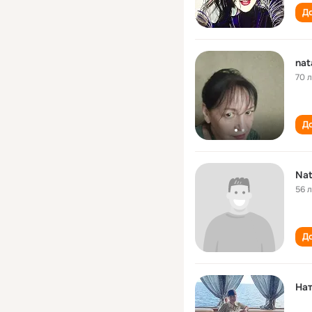
До
nat
70 
До
Nat
56 
До
На