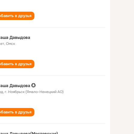
бавить в друзья
таша Давыдова
лет
,
Омск
бавить в друзья
аша Давыдова 💮
од
,
г. Ноябрьск (Ямало-Ненецкий АО)
бавить в друзья
таша Давыдова(Мостовская)