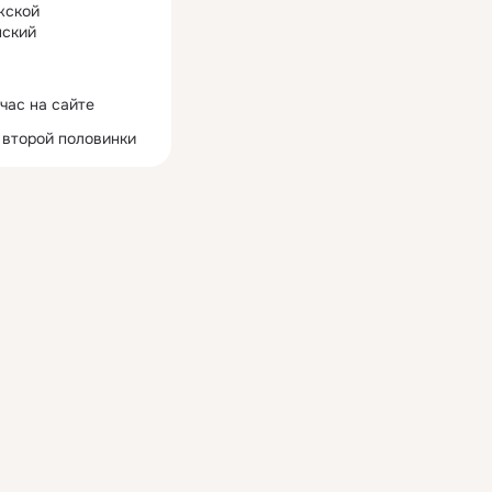
жской
ский
час на сайте
 второй половинки