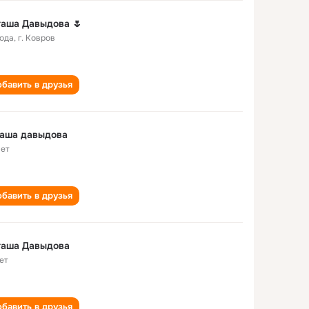
аша Давыдова 🌷
года
,
г. Ковров
бавить в друзья
таша давыдова
лет
бавить в друзья
таша Давыдова
ет
бавить в друзья