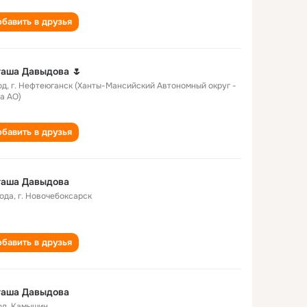
бавить в друзья
аша Давыдова 🌷
од
,
г. Нефтеюганск (Ханты-Мансийский Автономный округ -
а АО)
бавить в друзья
таша Давыдова
года
,
г. Новочебоксарск
бавить в друзья
таша Давыдова
од
,
Камышин