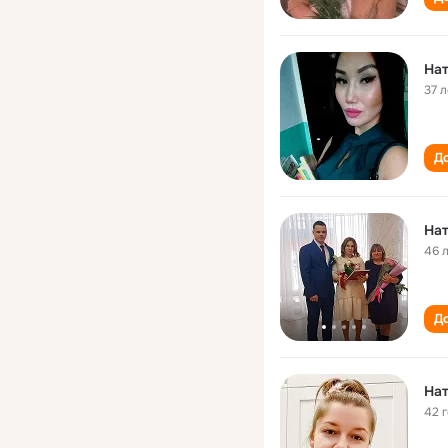
На
37 л
До
На
46 
До
Нат
42 