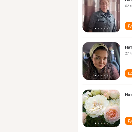
62 
До
На
27 л
До
На
До