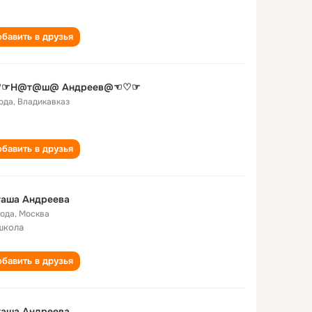
бавить в друзья
☞Н@т@ш@ Андреев@☜♡☞
года
,
Владикавказ
бавить в друзья
таша Андреева
года
,
Москва
школа
бавить в друзья
таша Андреева