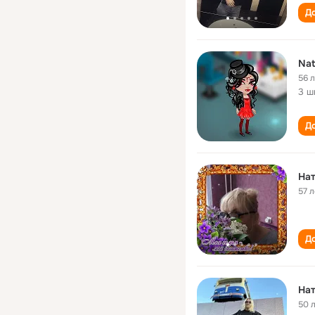
До
Nat
56 
3 ш
До
На
57 л
До
На
50 