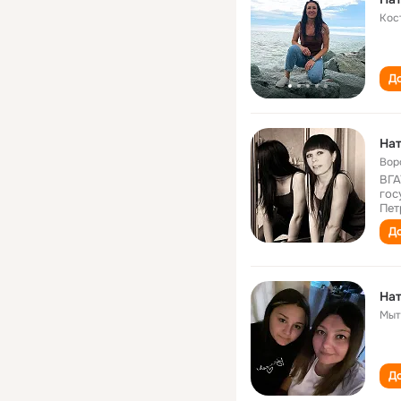
Кос
До
На
Вор
ВГА
гос
Пет
До
На
Мыт
До