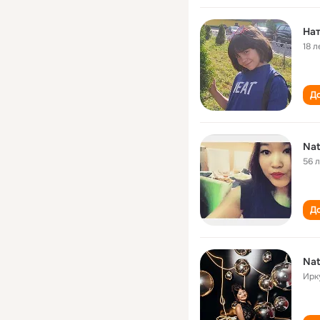
На
18 л
До
Nat
56 
До
Nat
Ирк