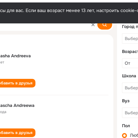
ы для вас. Если ваш возраст менее 13 лет, настроить cooki
va
Город 
Возрас
asha Andreeva
лет
Школа
бавить в друзья
Вуз
ascha Andreewa
года
Пол
бавить в друзья
Лю