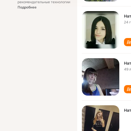
рекомендательные технологии
Подробнее
На
24 
До
На
49 
До
На