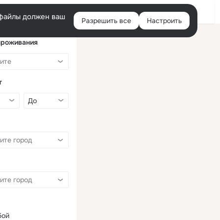
Войти
e-файлы должен ваш
Разрешить все
Настроить
Правая
колонка
проживания
т
бой