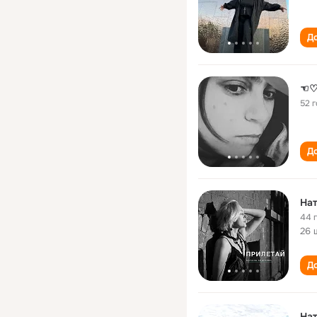
До
☜♡
52 
До
На
44 
26 
До
На