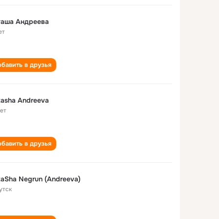
таша Андреева
ет
бавить в друзья
asha Andreeva
лет
бавить в друзья
aSha Negrun (Andreeva)
утск