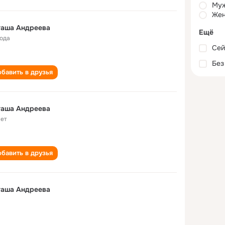
Му
Жен
таша Андреева
Ещё
года
Сей
Без
бавить в друзья
таша Андреева
лет
бавить в друзья
таша Андреева