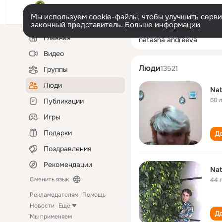
Мы используем cookie-файлы, чтобы улучшить сервис
законный представитель.
Больше информации
Левая
Поиск
Главная
natasha andree
колонка
по
людям
Видео
Люди
13521
Группы
Люди
Nat
60 
Публикации
Игры
Подарки
До
Поздравления
Рекомендации
Nat
Сменить язык
44 
Рекламодателям
Помощь
Новости
Ещё
До
Мы применяем