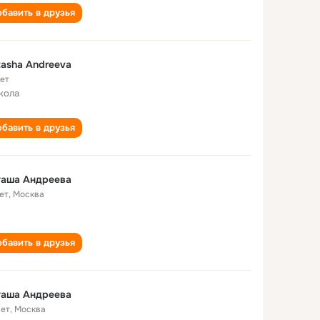
бавить в друзья
asha Andreeva
лет
кола
бавить в друзья
таша Андреева
ет
,
Москва
бавить в друзья
таша Андреева
лет
,
Москва