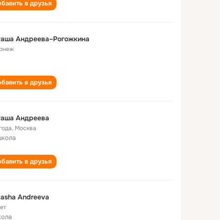
бавить в друзья
таша Андреева–Рогожкина
онеж
бавить в друзья
таша Андреева
года
,
Москва
школа
бавить в друзья
asha Andreeva
лет
кола