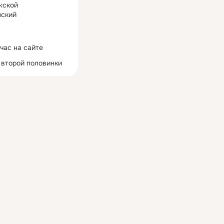
жской
ский
час на сайте
 второй половинки