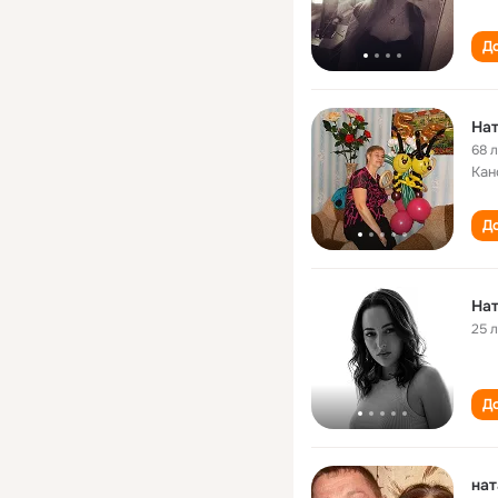
До
На
68 
Кан
До
Нат
25 
До
нат