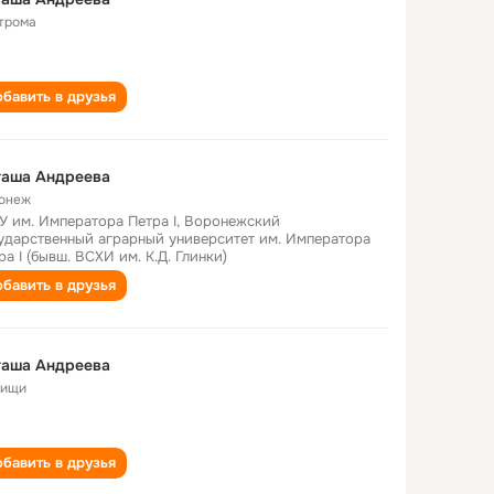
трома
бавить в друзья
таша Андреева
онеж
У им. Императора Петра I, Воронежский
ударственный аграрный университет им. Императора
ра I (бывш. ВСХИ им. К.Д. Глинки)
бавить в друзья
таша Андреева
ищи
бавить в друзья