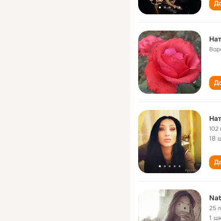
До
На
Вор
До
На
102 
18 
До
Nat
25 
1 ш