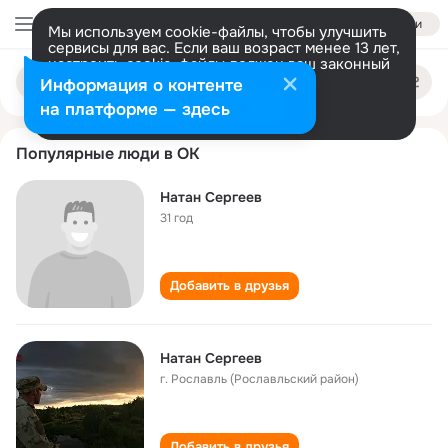
Войти
Мы используем cookie-файлы, чтобы улучшить
сервисы для вас. Если ваш возраст менее 13 лет,
настроить cookie-файлы должен ваш законный
natan sergeev
Поиск
представитель.
Больше информации
Информация о контенте
по
людям
Разрешить все
Настроить
на платформе — здесь
Популярные люди в ОК
Натан Сергеев
31 год
Добавить в друзья
Натан Сергеев
г. Рославль (Рославльский район)
Добавить в друзья