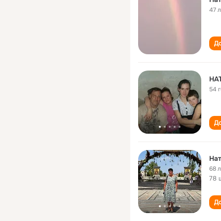
47 
До
НА
54 
До
Нат
68 
78 
До