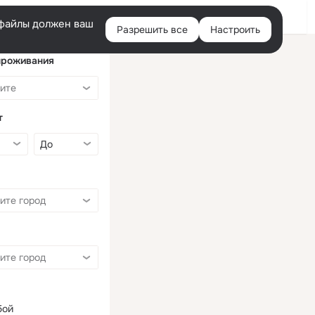
Войти
e-файлы должен ваш
Разрешить все
Настроить
Правая
колонка
проживания
т
бой