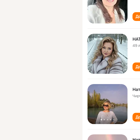
До
НА
49 
До
Нат
Чир
До
Нат