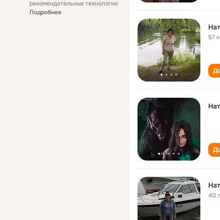
рекомендательные технологии
Подробнее
Нат
57 л
До
Нат
До
Нат
40 