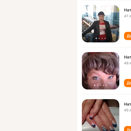
Нат
47 
До
Нат
49 
До
Нат
45 
До