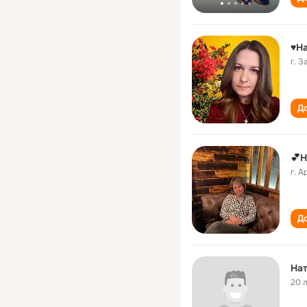
♥На
г. 
До
💕Н
г. 
До
Нат
20 