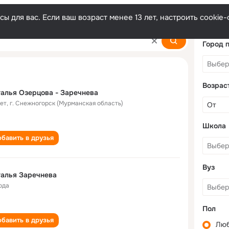
ы для вас. Если ваш возраст менее 13 лет, настроить cooki
eva
Город 
Возрас
алья Озерцова - Заречнева
лет
,
г. Снежногорск (Мурманская область)
Школа
бавить в друзья
Вуз
алья Заречнева
ода
Пол
бавить в друзья
Лю