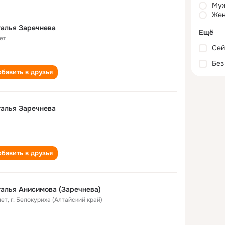
Му
Жен
алья Заречнева
Ещё
ет
Сей
Без
бавить в друзья
алья Заречнева
бавить в друзья
алья Анисимова (Заречнева)
лет
,
г. Белокуриха (Алтайский край)