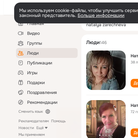
Мы используем cookie-файлы, чтобы улучшить сервис
законный представитель.
Больше информации
Левая
Поиск
Главная
natalya zarechn
колонка
по
людям
Видео
Люди
146
Группы
Люди
Нат
38 
Публикации
Игры
Подарки
До
Поздравления
Рекомендации
Нат
Сменить язык
72 г
Рекламодателям
Помощь
Новости
Ещё
До
Мы применяем