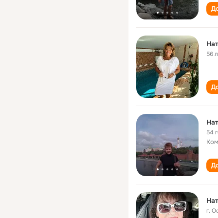
До
Нат
56 
До
Нат
54 
Ком
До
Нат
г. 