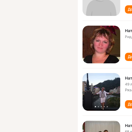
До
Нат
Рид
До
На
49 
Ряз
До
Нат
68 