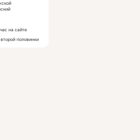
жской
ский
час на сайте
 второй половинки