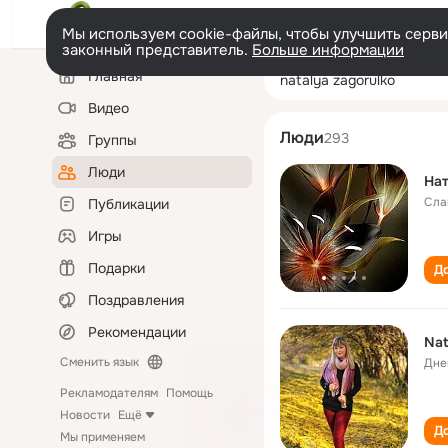
Мы используем cookie-файлы, чтобы улучшить сервис
законный представитель.
Больше информации
Левая
Поиск
Главная
natalya zagorul
колонка
по
людям
Видео
Люди
293
Группы
Люди
Нат
Сла
Публикации
Игры
Подарки
До
Поздравления
Рекомендации
Nat
Сменить язык
Дне
Рекламодателям
Помощь
Новости
Ещё
До
Мы применяем