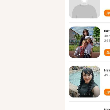
До
нат
49 
34 
До
Нат
45 
До
Нат