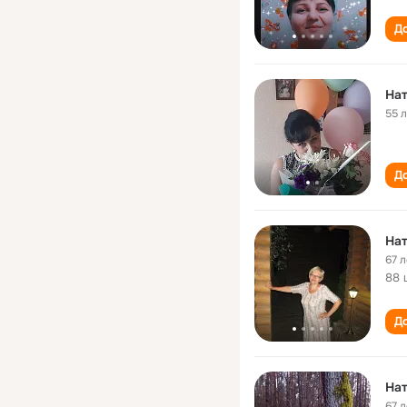
До
Нат
55 
До
Нат
67 л
88 
До
Нат
67 л