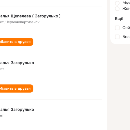
Му
Жен
алья Щепелева ( Загорулько )
Ещё
лет
,
Червонопартизанск
Сей
Без
бавить в друзья
алья Загорулько
лет
бавить в друзья
алья Загорулько
лет