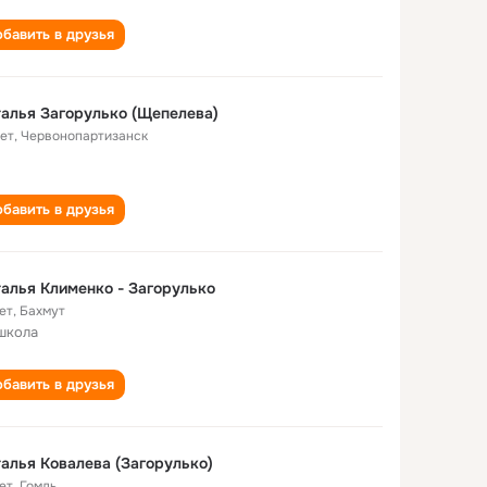
бавить в друзья
алья Загорулько (Щепелева)
лет
,
Червонопартизанск
бавить в друзья
алья Клименко - Загорулько
ет
,
Бахмут
школа
бавить в друзья
алья Ковалева (Загорулько)
ет
,
Гомль