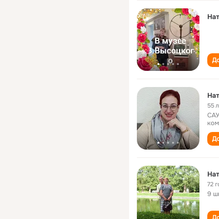
Нат
До
Нат
55 
САУ
ком
До
Нат
72 г
9 ш
До