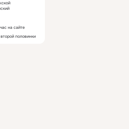
жской
ский
час на сайте
 второй половинки