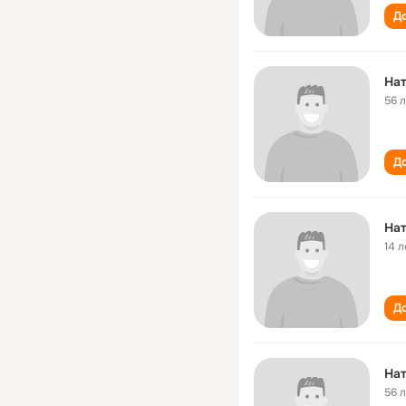
До
Нат
56 
До
Нат
14 л
До
Нат
56 