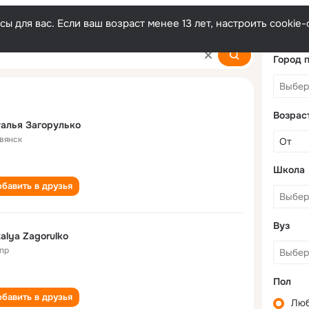
ы для вас. Если ваш возраст менее 13 лет, настроить cooki
ko
Город 
Возрас
алья Загорулько
вянск
Школа
бавить в друзья
Вуз
alya Zagorulko
пр
Пол
бавить в друзья
Лю