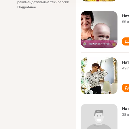
рекомендательные технологии
Подробнее
Нат
55 
До
Нат
49 
До
Нат
38 