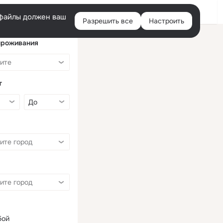
Войти
e-файлы должен ваш
Разрешить все
Настроить
Правая
колонка
проживания
т
бой