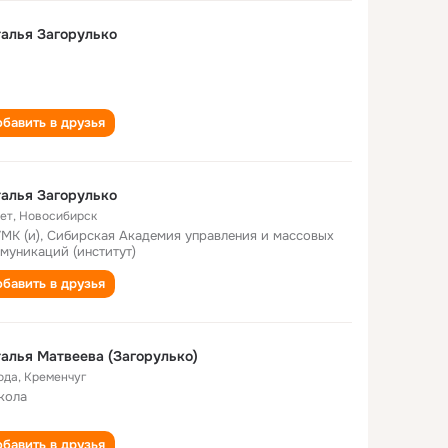
алья Загорулько
бавить в друзья
алья Загорулько
лет
,
Новосибирск
МК (и), Сибирская Академия управления и массовых
муникаций (институт)
бавить в друзья
алья Матвеева (Загорулько)
ода
,
Кременчуг
кола
бавить в друзья