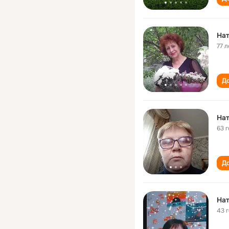
Нат
77 л
До
Нат
63 
До
Нат
43 