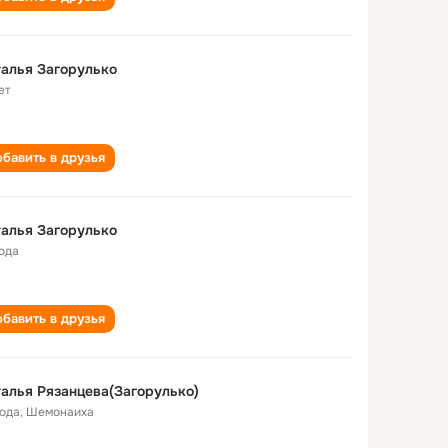
алья Загорулько
ет
бавить в друзья
алья Загорулько
года
бавить в друзья
алья Рязанцева(Загорулько)
года
,
Шемонаиха