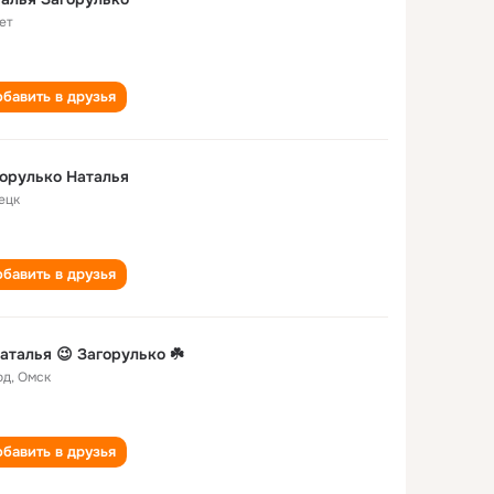
ет
бавить в друзья
орулько Наталья
ецк
бавить в друзья
аталья 😉 Загорулько ☘️
од
,
Омск
бавить в друзья