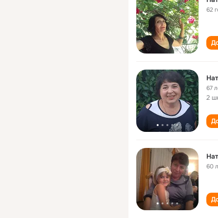
62 
До
На
67 л
2 ш
До
Нат
60 
До