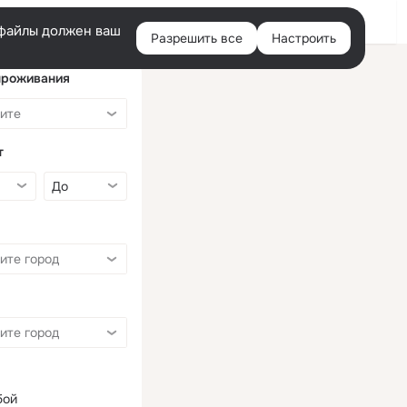
Войти
e-файлы должен ваш
Разрешить все
Настроить
Правая
колонка
проживания
т
бой