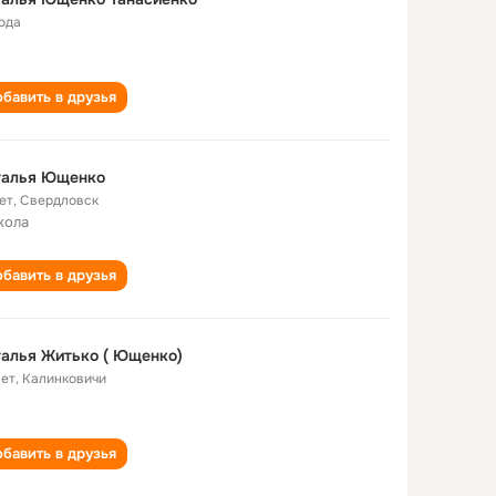
года
бавить в друзья
талья Ющенко
ет
,
Свердловск
кола
бавить в друзья
алья Житько ( Ющенко)
лет
,
Калинковичи
бавить в друзья