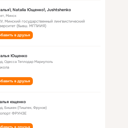
алья\ Natalia Ющенко\ Jushtshenko
лет
,
Минск
У, Минский государственный лингвистический
верситет (бывш. МГПИИЯ)
бавить в друзья
талья Ющенко
од
,
Одесса Теплодар Мариуполь
школа
бавить в друзья
талья ющенко
од
,
Бишкек (Пишпек, Фрунзе)
опорт ФРУНЗЕ
бавить в друзья