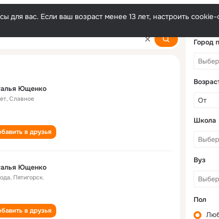
ы для вас. Если ваш возраст менее 13 лет, настроить cooki
nko
Город 
Возрас
талья Ющенко
лет
,
Славное
Школа
бавить в друзья
Вуз
талья Ющенко
года
,
Пятигорск.
Пол
бавить в друзья
Лю