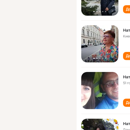
До
На
Кие
До
На
51 г
До
Нат
Дон