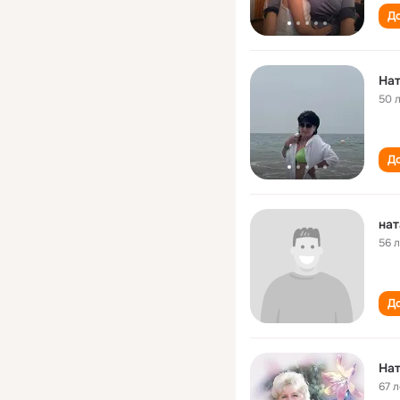
До
На
50 
До
на
56 
До
Нат
67 л