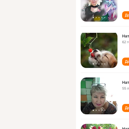
До
62 
До
Нат
55 
До
На