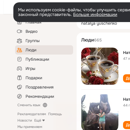
Мы используем cookie-файлы, чтобы улучшить сервис
законный представитель.
Больше информации
Левая
Поиск
Главная
natalya yusche
колонка
по
людям
Видео
Люди
665
Группы
Люди
На
47 
Публикации
Игры
Подарки
До
Поздравления
Рекомендации
На
Сменить язык
44 
Рекламодателям
Помощь
Новости
Ещё
До
Мы применяем