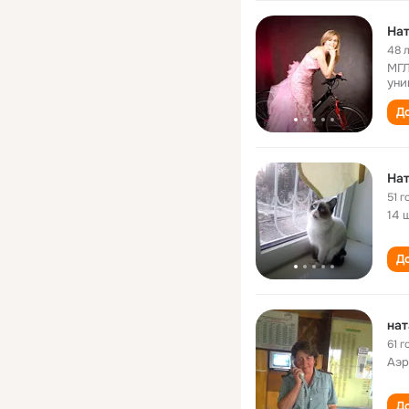
Нат
48 
МГЛ
уни
До
На
51 г
14 
До
на
61 г
Аэр
До