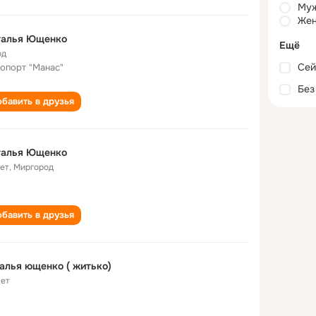
Му
Жен
талья Ющенко
Ещё
од
Сей
опорт "Манас"
Без
бавить в друзья
талья Ющенко
лет
,
Миргород
бавить в друзья
алья ющенко ( житько)
лет