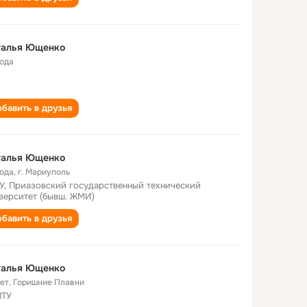
талья Ющенко
года
бавить в друзья
талья Ющенко
года
,
г. Мариуполь
У, Приазовский государственный технический
верситет (бывш. ЖМИ)
бавить в друзья
талья Ющенко
лет
,
Горишние Плавни
ПТУ