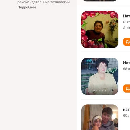
рекомендательные технологии
Подробнее
На
61 г
Аэр
До
На
68 
До
нат
60 