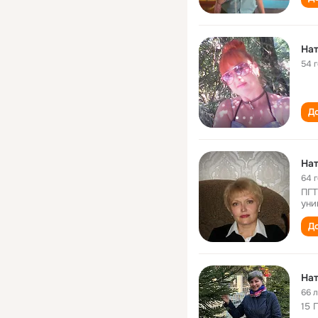
На
54 
До
На
64 
ПГТ
уни
До
На
66 
15 