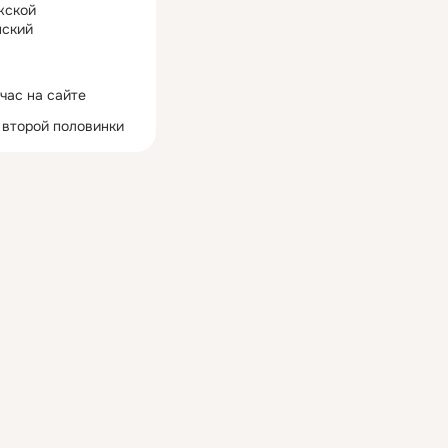
жской
ский
час на сайте
 второй половинки