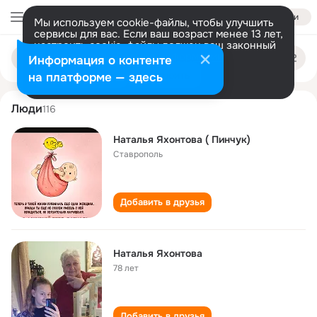
Войти
Мы используем cookie-файлы, чтобы улучшить
сервисы для вас. Если ваш возраст менее 13 лет,
настроить cookie-файлы должен ваш законный
natalya yakhontova
Поиск
представитель.
Больше информации
Информация о контенте
по
людям
Разрешить все
Настроить
на платформе — здесь
Люди
116
Наталья Яхонтова ( Пинчук)
Ставрополь
Добавить в друзья
Наталья Яхонтова
78 лет
Добавить в друзья