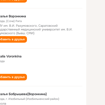
алья Воронкина
года
,
(Сочи) Рига
У им. В.И. Разумовского, Саратовский
ударственный медицинский университет им. В.И.
умовского (бывш. СМИ)
бавить в друзья
alia Voronkina
года
бавить в друзья
алья Бобрышева(Воронкина)
года
,
г. Изобильный (Изобильненский район)
кола