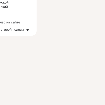
жской
ский
час на сайте
 второй половинки