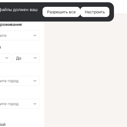
Войти
e-файлы должен ваш
Разрешить все
Настроить
Правая
колонка
проживания
т
бой