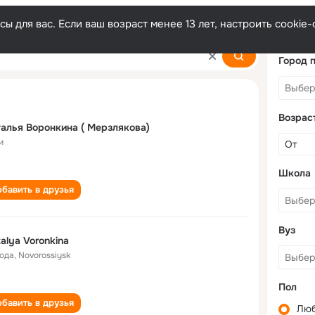
ы для вас. Если ваш возраст менее 13 лет, настроить cooki
na
Город 
Возрас
алья Воронкина ( Мерзлякова)
и
Школа
бавить в друзья
Вуз
alya Voronkina
года
,
Novorossiysk
Пол
бавить в друзья
Лю