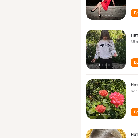
До
Нат
36 
До
Нат
67 л
До
Нат