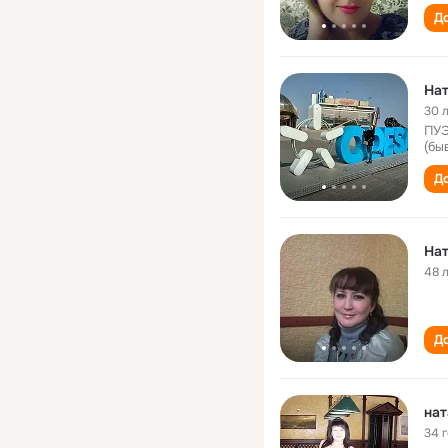
До
Нат
30 
ПУЭ
(бы
До
Нат
48 
До
нат
34 