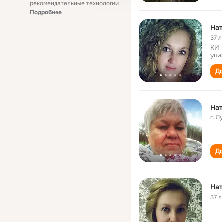
рекомендательные технологии
Подробнее
Нат
37 л
КИ 
уни
До
Нат
г. 
До
Нат
37 л