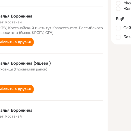
Му
Жен
алья Воронкина
Ещё
ет
,
Костанай
Сей
КРУ, Костанайский институт Казахстанско-Российского
верситета (бывш. КРСГУ, СГА)
Без
бавить в друзья
алья Воронкина (Яшева )
Луховицы (Луховицкий район)
бавить в друзья
алья Воронкина
ет
,
Костанай