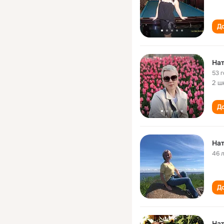
До
Нат
53 
2 ш
До
Нат
46 
До
Нат