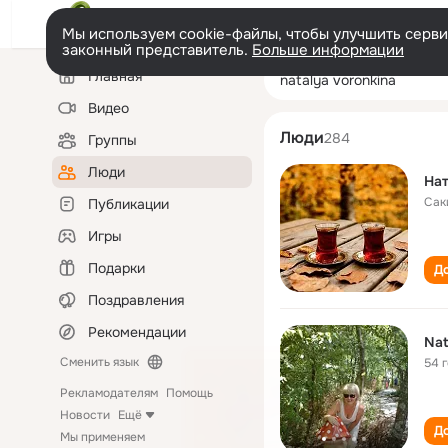
Мы используем cookie-файлы, чтобы улучшить сервис
законный представитель.
Больше информации
Левая
Поиск
Главная
natalya voronki
колонка
по
людям
Видео
Люди
284
Группы
Люди
Нат
Сак
Публикации
Игры
Подарки
До
Поздравления
Рекомендации
Nat
Сменить язык
54 
Рекламодателям
Помощь
Новости
Ещё
До
Мы применяем