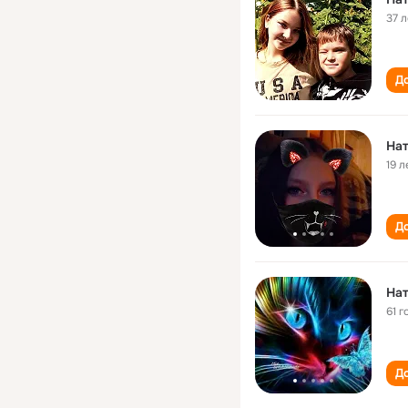
37 л
До
Нат
19 л
До
Нат
61 г
До