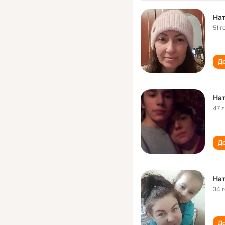
Нат
51 г
До
Нат
47 
До
Нат
34 
До