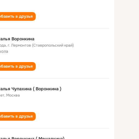
бавить в друзья
алья Воронкина
года
,
г. Лермонтов (Ставропольский край)
кола
бавить в друзья
алья Чупахина ( Воронкина )
лет
,
Москва
бавить в друзья
алья Воронкина ( Мешалкина)