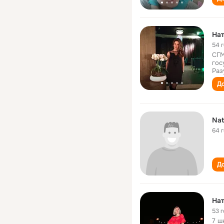
Нат
54 
СГМ
гос
Раз
До
Nat
64 
До
Нат
53 
7 ш