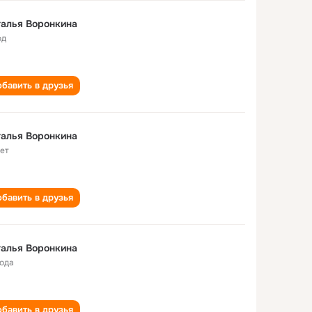
алья Воронкина
од
бавить в друзья
алья Воронкина
лет
бавить в друзья
алья Воронкина
года
бавить в друзья