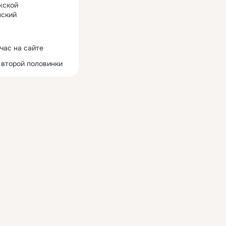
жской
ский
час на сайте
 второй половинки