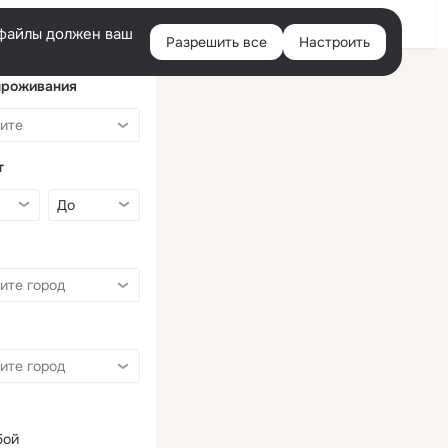
Войти
e-файлы должен ваш
Разрешить все
Настроить
Правая
колонка
проживания
т
бой