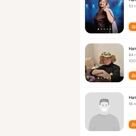
53 
До
На
64 
100
До
На
56 
До