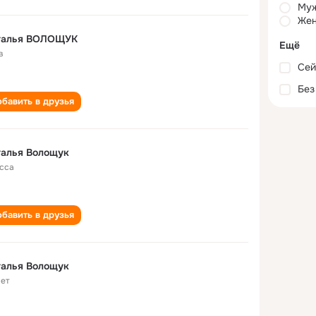
Му
Жен
талья ВОЛОЩУК
Ещё
в
Сей
Без
бавить в друзья
талья Волощук
сса
бавить в друзья
талья Волощук
лет