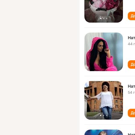
До
На
44 
До
На
54 
До
На