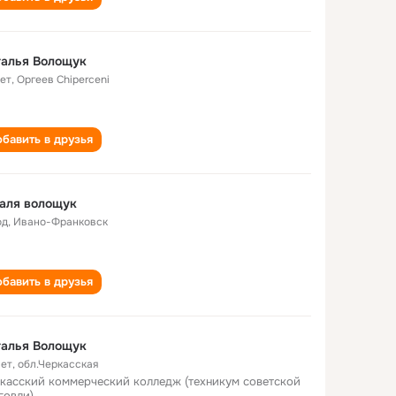
талья Волощук
лет
,
Оргеев Chiperceni
бавить в друзья
аля волощук
од
,
Ивано-Франковск
бавить в друзья
талья Волощук
лет
,
обл.Черкасская
касский коммерческий колледж (техникум советской
говли)