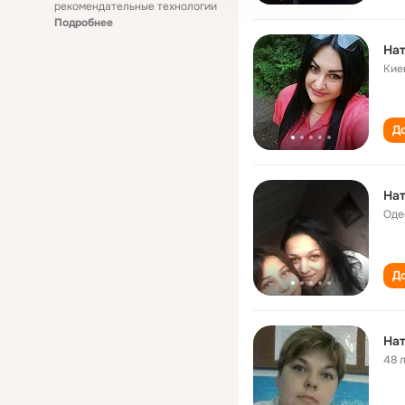
рекомендательные технологии
Подробнее
На
Кие
До
На
Оде
До
На
48 