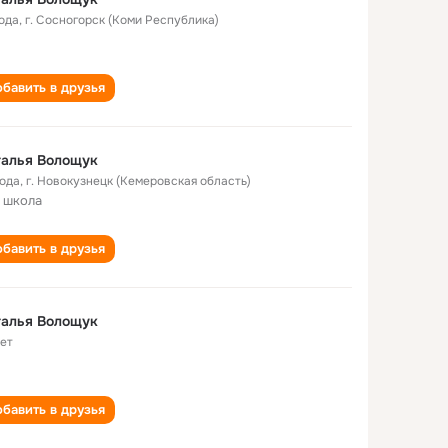
года
,
г. Сосногорск (Коми Республика)
бавить в друзья
талья Волощук
года
,
г. Новокузнецк (Кемеровская область)
 школа
бавить в друзья
талья Волощук
лет
бавить в друзья