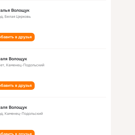
талья Волощук
од
,
Белая Церковь
бавить в друзья
таля Волощук
лет
,
Каменец-Подольский
бавить в друзья
таля Волощук
од
,
Каменец-Подольский
бавить в друзья