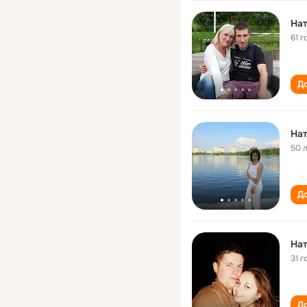
На
61 г
До
На
50 
До
На
31 г
До