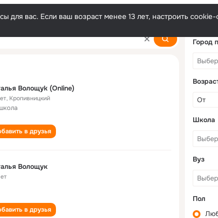
ы для вас. Если ваш возраст менее 13 лет, настроить cooki
uk
Город 
Возрас
алья Вoлощуk (Online)
лет
,
Кропивницкий
школа
Школа
бавить в друзья
Вуз
талья Волощук
лет
Пол
бавить в друзья
Лю