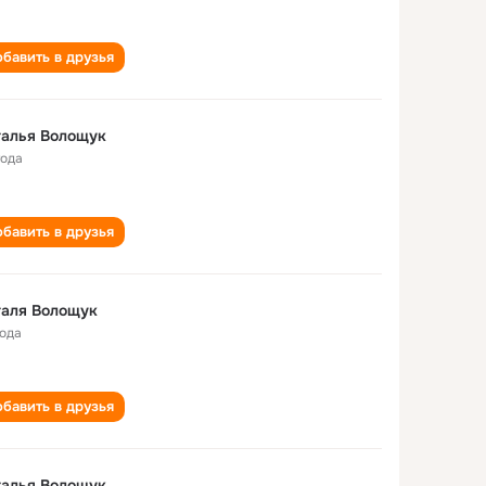
бавить в друзья
талья Волощук
года
бавить в друзья
таля Волощук
года
бавить в друзья
талья Волощук