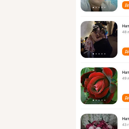
До
На
48 
До
На
49 
До
На
43 