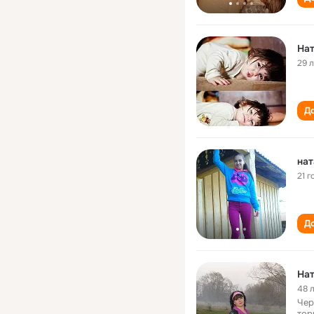
На
29 
До
нат
21 г
До
На
48 
Чер
тор