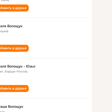
бавить в друзья
таля Волощук
рошнів
бавить в друзья
аля Волощук - Юзьо
лет
,
Борщів-Procida
бавить в друзья
таша Волощук
года