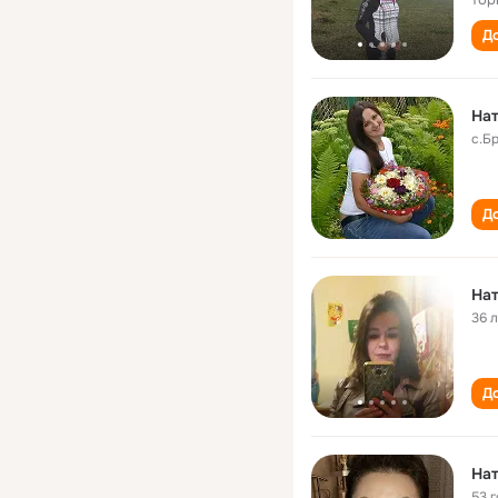
До
На
с.Б
До
Нат
36 
До
На
53 