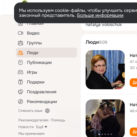
Мы используем cookie-файлы, чтобы улучшить сервис
законный представитель.
Больше информации
Левая
Поиск
Главная
natalya volosch
колонка
по
людям
Видео
Люди
509
Группы
Люди
Нaт
47 
Публикации
30 
Игры
Подарки
До
Поздравления
Рекомендации
На
Сменить язык
48 
Рекламодателям
Помощь
Новости
Ещё
До
Мы применяем