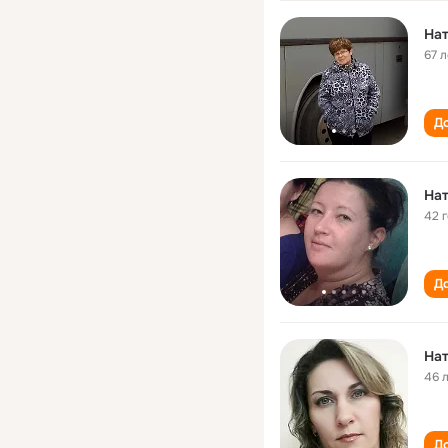
Нат
67 л
До
Нат
42 
До
46 
До