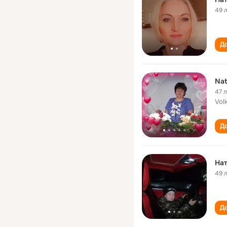
49 
До
Nat
47 
Vol
До
Нат
49 
До