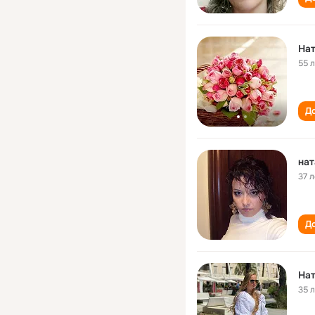
Нат
55 
До
нат
37 л
До
Нат
35 