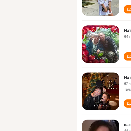
До
Нат
64 
До
Нат
67 л
Тал
До
ваг
46 