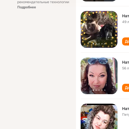
рекомендательные технологии
Подробнее
Нат
49 
До
Нат
56 
До
Нат
Пет