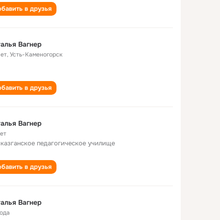
бавить в друзья
алья Вагнер
лет
,
Усть-Каменогорск
бавить в друзья
алья Вагнер
лет
казганское педагогическое училище
бавить в друзья
алья Вагнер
года