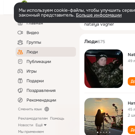
Мы используем cookie-файлы, чтобы улучшить сервис
законный представитель.
Больше информации
Левая
Поиск
Главная
natalya vagner
колонка
по
людям
Видео
Люди
675
Группы
Люди
Nat
49 
Публикации
Игры
Подарки
До
Поздравления
Рекомендации
Нат
Сменить язык
45 
2 ш
Рекламодателям
Помощь
Новости
Ещё
До
Мы применяем