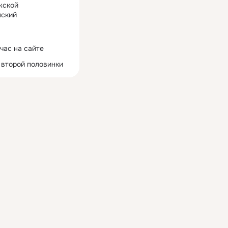
жской
ский
час на сайте
 второй половинки