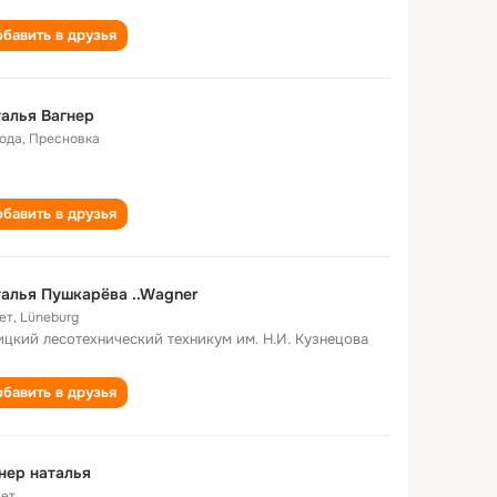
бавить в друзья
алья Вагнер
года
,
Пресновка
бавить в друзья
алья Пушкарёва ..Wagner
ет
,
Lüneburg
ицкий лесотехнический техникум им. Н.И. Кузнецова
бавить в друзья
нер наталья
лет