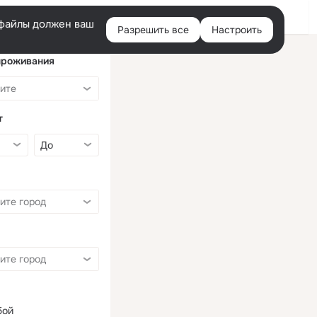
Войти
e-файлы должен ваш
Разрешить все
Настроить
Правая
колонка
проживания
т
бой