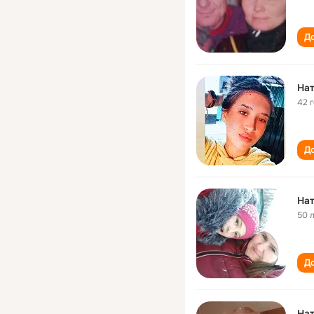
До
Нат
42 
До
50 
До
Нат