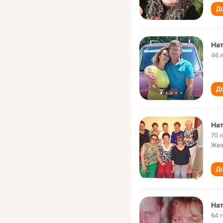
До
Нат
46 
До
Нат
70 
Жез
До
Нат
64 