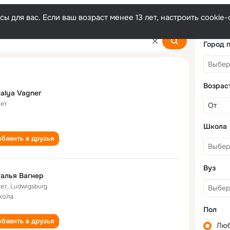
ы для вас. Если ваш возраст менее 13 лет, настроить cooki
Город 
Возрас
alya Vagner
лет
Школа
бавить в друзья
Вуз
алья Вагнер
лет
,
Ludwigsburg
кола
Пол
бавить в друзья
Лю