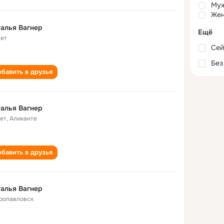
Му
Жен
алья Вагнер
Ещё
лет
Сей
Без
бавить в друзья
алья Вагнер
лет
,
Аликанте
бавить в друзья
алья Вагнер
ропавловск