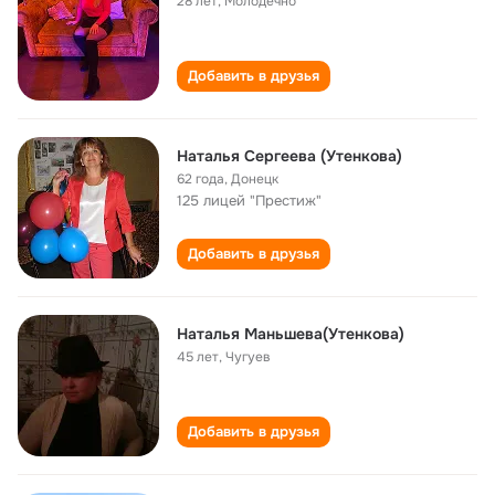
28 лет
,
Молодечно
Добавить в друзья
Наталья Сергеева (Утенкова)
62 года
,
Донецк
125 лицей "Престиж"
Добавить в друзья
Наталья Маньшева(Утенкова)
45 лет
,
Чугуев
Добавить в друзья