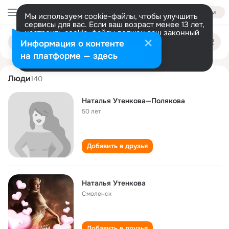
Войти
Мы используем cookie-файлы, чтобы улучшить
сервисы для вас. Если ваш возраст менее 13 лет,
настроить cookie-файлы должен ваш законный
natalya utenkova
Поиск
представитель.
Больше информации
Информация о контенте
по
людям
Разрешить все
Настроить
на платформе — здесь
Люди
140
Наталья Утенкова—Полякова
50 лет
Добавить в друзья
Наталья Утенкова
Смоленск
Добавить в друзья