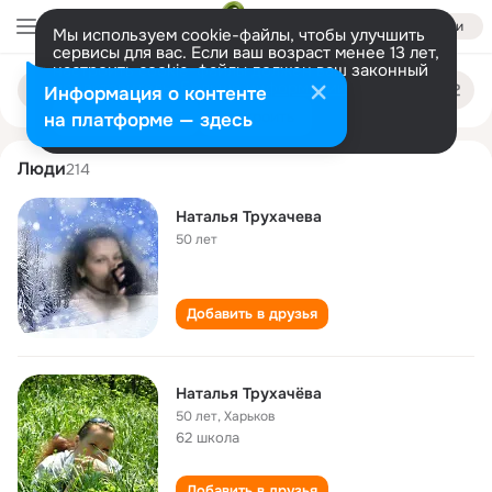
Войти
Мы используем cookie-файлы, чтобы улучшить
сервисы для вас. Если ваш возраст менее 13 лет,
настроить cookie-файлы должен ваш законный
natalya trukhacheva
Поиск
представитель.
Больше информации
Информация о контенте
по
людям
Разрешить все
Настроить
на платформе — здесь
Люди
214
Наталья Трухачева
50 лет
Добавить в друзья
Наталья Трухачёва
50 лет
,
Харьков
62 школа
Добавить в друзья