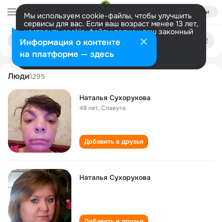
Войти
Мы используем cookie-файлы, чтобы улучшить
сервисы для вас. Если ваш возраст менее 13 лет,
настроить cookie-файлы должен ваш законный
natalya sukhorukova
Поиск
представитель.
Больше информации
Информация о контенте
по
людям
Разрешить все
Настроить
на платформе — здесь
Люди
1295
Наталья Сухорукова
48 лет
,
Славута
Добавить в друзья
Наталья Сухорукова
Добавить в друзья