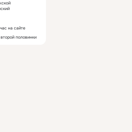
жской
ский
час на сайте
 второй половинки