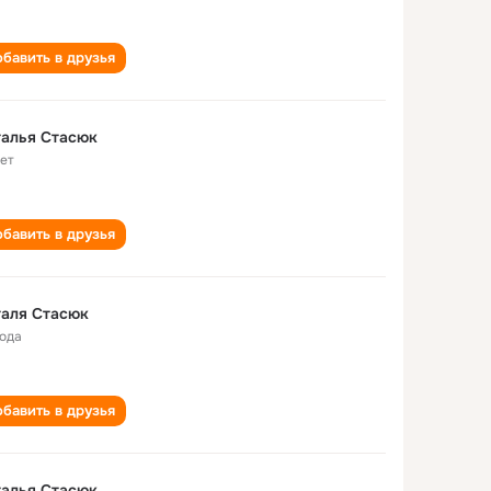
бавить в друзья
талья Стасюк
лет
бавить в друзья
таля Стасюк
года
бавить в друзья
талья Стасюк