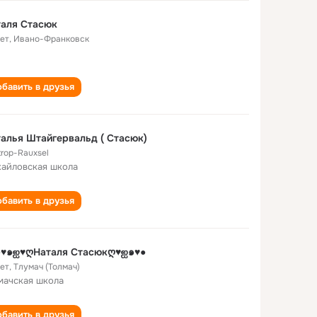
таля Стасюк
лет
,
Ивано-Франковск
бавить в друзья
алья Штайгервальд ( Стасюк)
trop-Rauxsel
айловская школа
бавить в друзья
•●♥๑ஐ♥ღНаталя Стасюкღ♥ஐ๑♥●
лет
,
Тлумач (Толмач)
мачская школа
бавить в друзья