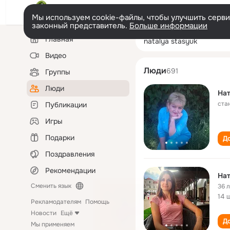
Мы используем cookie-файлы, чтобы улучшить сервис
законный представитель.
Больше информации
Левая
Поиск
Главная
natalya stasyuk
колонка
по
людям
Видео
Люди
691
Группы
Люди
На
ста
Публикации
Игры
Подарки
До
Поздравления
Рекомендации
На
Сменить язык
36 
14 
Рекламодателям
Помощь
Новости
Ещё
До
Мы применяем