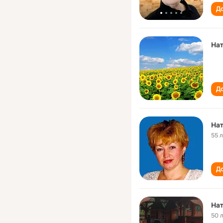
До
На
До
На
55 
До
На
50 