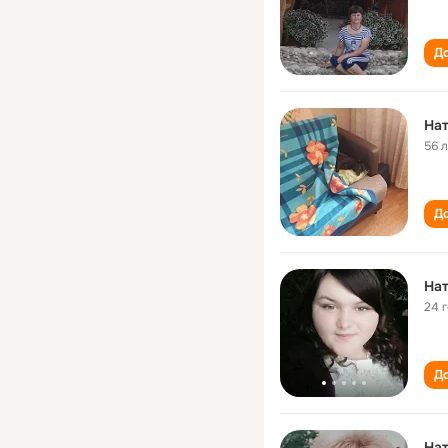
До
На
56 
До
На
24 
До
На