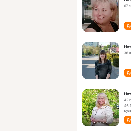
67 л
До
На
38 
До
На
42 
46 
кул
До