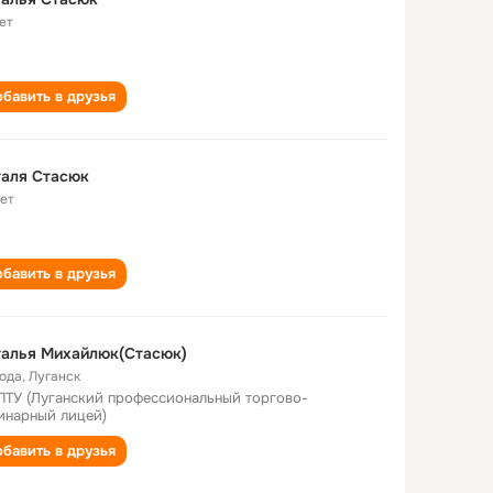
ет
бавить в друзья
таля Стасюк
лет
бавить в друзья
талья Михайлюк(Стасюк)
года
,
Луганск
ПТУ (Луганский профессиональный торгово-
инарный лицей)
бавить в друзья