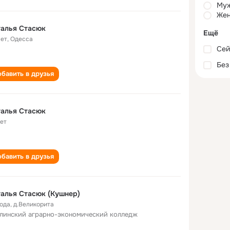
Му
Жен
талья Стасюк
Ещё
лет
,
Одесса
Сей
Без
бавить в друзья
талья Стасюк
лет
бавить в друзья
алья Стасюк (Кушнер)
года
,
д.Великорита
линский аграрно-экономический колледж