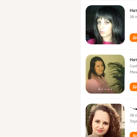
На
38 
До
Нат
Cas
Мих
До
˙·
38 
Тлу
До