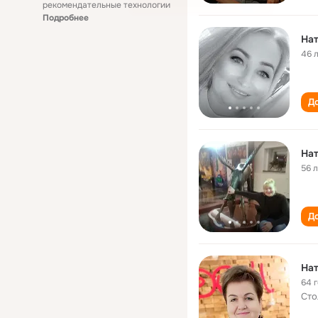
рекомендательные технологии
Подробнее
На
46 
До
На
56 
До
Нат
64 
Сто