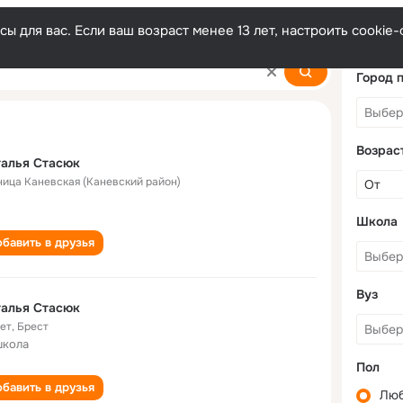
ы для вас. Если ваш возраст менее 13 лет, настроить cooki
Город 
Возрас
талья Стасюк
ница Каневская (Каневский район)
Школа
бавить в друзья
Вуз
талья Стасюк
лет
,
Брест
школа
Пол
бавить в друзья
Лю