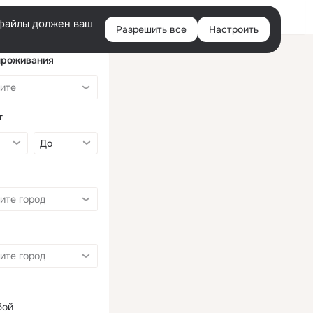
Войти
e-файлы должен ваш
Разрешить все
Настроить
Правая
колонка
проживания
т
бой