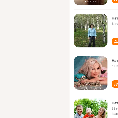
На
61 г
До
На
с.Н
До
На
33 
Іва