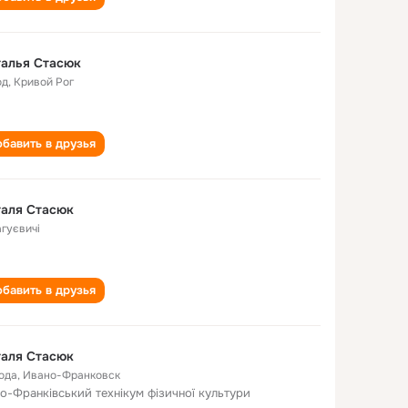
талья Стасюк
од
,
Кривой Рог
бавить в друзья
таля Стасюк
агуєвичі
бавить в друзья
таля Стасюк
года
,
Ивано-Франковск
но-Франківський технікум фізичної культури