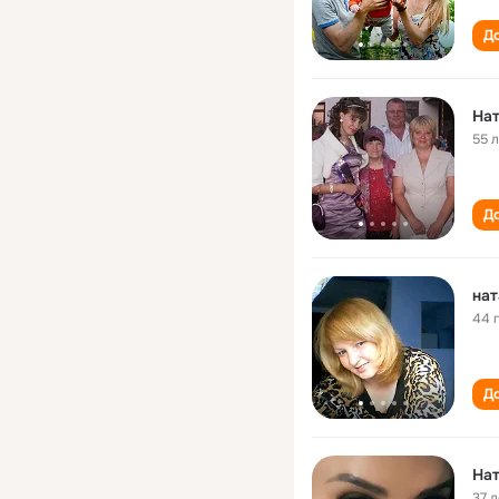
До
На
55 
До
нат
44 
До
На
37 л