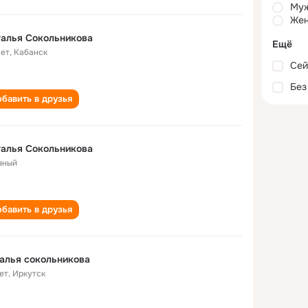
Му
Жен
алья Сокольникова
Ещё
лет
,
Кабанск
Сей
Без
бавить в друзья
алья Сокольникова
зный
бавить в друзья
алья сокольникова
ет
,
Иркутск