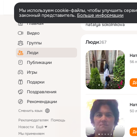
Мы используем cookie-файлы, чтобы улучшить сервис
законный представитель.
Больше информации
Левая
Поиск
Главная
natalya sokolni
колонка
по
людям
Видео
Люди
267
Группы
Люди
Нат
56 
Публикации
Игры
Подарки
До
Поздравления
Рекомендации
Нат
Сменить язык
50 
Рекламодателям
Помощь
Новости
Ещё
До
Мы применяем