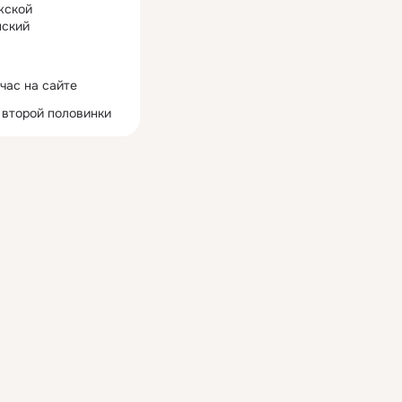
жской
ский
час на сайте
 второй половинки