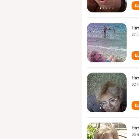
До
Нат
37 л
До
Нат
62 
До
Нат
66 