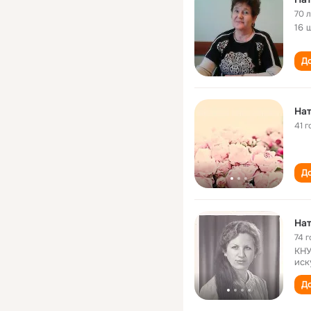
70 
16 
До
Нат
41 г
До
Нат
74 г
КНУ
иск
До