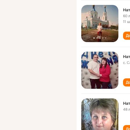
Нат
60 
11 
До
Нат
с. 
До
Нат
48 
До