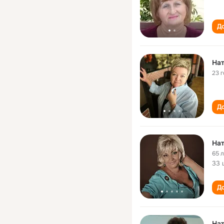
До
Нат
23 
До
Нат
65 
33 
До
Нат