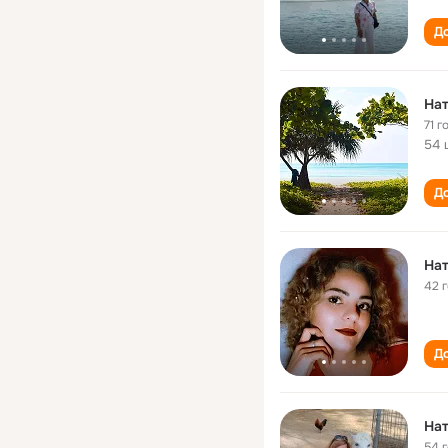
До
Нат
71 г
54 
До
Нат
42 
До
Hат
54 