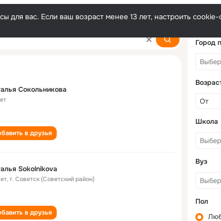
ы для вас. Если ваш возраст менее 13 лет, настроить cooki
kova
Город 
Возрас
алья Сокольникова
лет
Школа
бавить в друзья
Вуз
алья Sokolnikova
лет
,
г. Советск (Советский район)
Пол
бавить в друзья
Лю