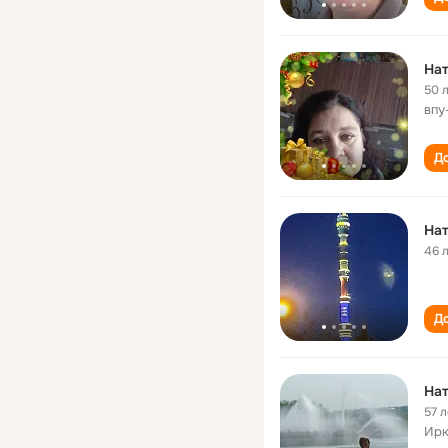
Нат
50 
впу
До
Нат
46 
До
Нат
57 л
Ирк