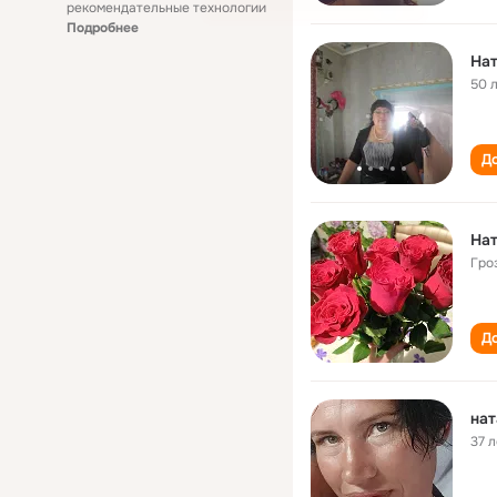
рекомендательные технологии
Подробнее
Нат
50 
До
Нат
Гро
До
нат
37 л