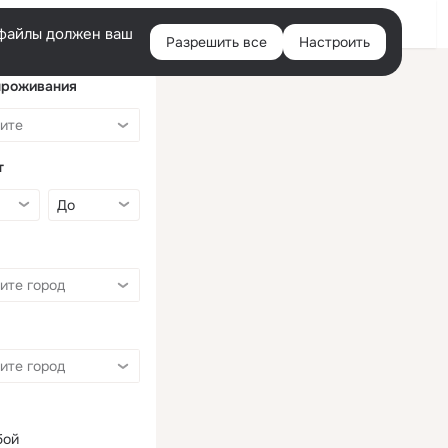
Войти
e-файлы должен ваш
Разрешить все
Настроить
Правая
колонка
проживания
т
бой