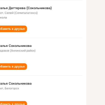
алья Дегтярева (Сокольникова)
лет
,
Семей (Семипалатинск)
школа
бавить в друзья
алья Сокольникова
Садовое (Аннинский район)
бавить в друзья
алья Сокольникова
лет
,
Белогорск
бавить в друзья