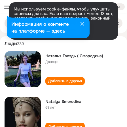
Войти
Мы используем cookie-файлы, чтобы улучшить
сервисы для вас. Если ваш возраст менее 13 лет,
настроить cookie-файлы должен ваш законный
natalya smorodina
Поиск
представитель.
Больше информации
Информация о контенте
по
людям
Разрешить все
Настроить
на платформе — здесь
Люди
339
Наталья Гвоздь ( Смородина)
Донецк
Добавить в друзья
Natalya Smorodina
69 лет
Добавить в друзья