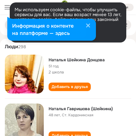
Войти
Мы используем cookie-файлы, чтобы улучшить
сервисы для вас. Если ваш возраст менее 13 лет,
настроить cookie-файлы должен ваш законный
natalya sheykina
Поиск
представитель.
Больше информации
Информация о контенте
по
людям
Разрешить все
Настроить
на платформе — здесь
Люди
298
Наталья Шейкина Донцова
51 год
2 школа
Добавить в друзья
Наталья Гавришова (Шейкина)
48 лет
,
Ст. Кардоникская
Добавить в друзья