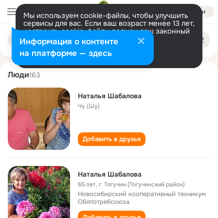
Войти
Мы используем cookie-файлы, чтобы улучшить
сервисы для вас. Если ваш возраст менее 13 лет,
настроить cookie-файлы должен ваш законный
natalya shabalova
Поиск
представитель.
Больше информации
Информация о контенте
по
людям
Разрешить все
Настроить
на платформе — здесь
Люди
163
Наталья Шабалова
Чу (Шу)
Добавить в друзья
Наталья Шабалова
65 лет
,
г. Тогучин (Тогучинский район)
Новосибирский кооперативный техникум
Облпотребсоюза
Добавить в друзья