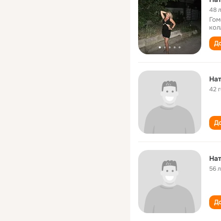
48 
Гом
кол
До
На
42 
До
На
56 
До