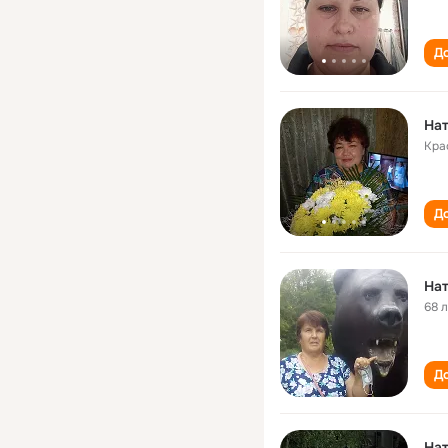
До
Нат
Кра
До
На
68 
До
Нат