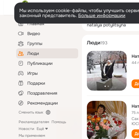
Мы используем cookie-файлы, чтобы улучшить сервис
законный представитель.
Больше информации
Левая
Поиск
Главная
natalya potylits
колонка
по
людям
Видео
Люди
193
Группы
Люди
На
44 
Публикации
Игры
Подарки
До
Поздравления
Рекомендации
На
Сменить язык
75 л
Сах
Рекламодателям
Помощь
ЮС
Новости
Ещё
До
Мы применяем