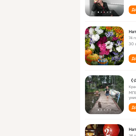
До
На
74 г
30 
До
《☆
Кра
МПС
уни
До
На
36 