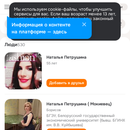
Войти
Мы используем cookie-файлы, чтобы улучшить
сервисы для вас. Если ваш возраст менее 13 лет,
настроить cookie-файлы должен ваш законный
natalya petrushina
Поиск
представитель.
Больше информации
Информация о контенте
по
людям
Разрешить все
Настроить
на платформе — здесь
Люди
530
Наталья Петрушина
55 лет
Добавить в друзья
Наталья Петрушина ( Мокиевец)
Борисов
БГЭУ, Белорусский государственный
экономический университет (бывш. БГИНХ
им. В.В. Куйбышева)