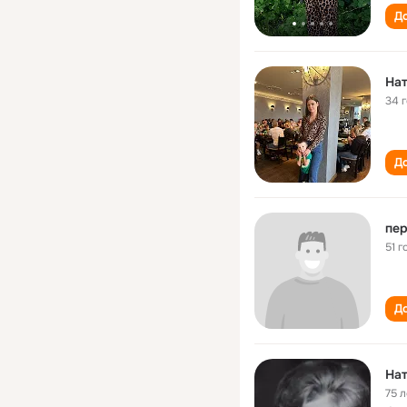
До
Нат
34 
До
пер
51 г
До
Нат
75 л