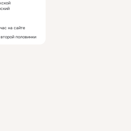
жской
ский
час на сайте
 второй половинки