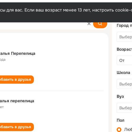
ы для вас. Если ваш возраст менее 13 лет, настроить cooki
tsa
Город 
Возрас
алья Перепелица
года
Школа
бавить в друзья
Вуз
алья перепелица
лет
Пол
бавить в друзья
Лю