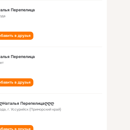
алья Перепелица
года
бавить в друзья
алья Перепелица
лет
бавить в друзья
ღНаталья Перепелицаღღღ
года
,
г. Уссурийск (Приморский край)
бавить в друзья