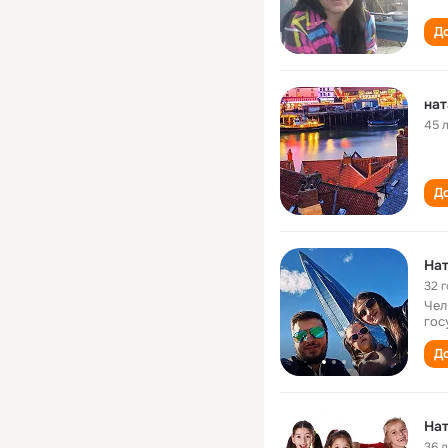
До
нат
45 
До
Нат
32 
Чел
гос
До
Нат
36 