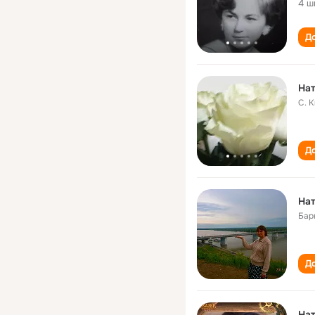
4 ш
До
Нат
С. 
До
Нат
Бар
До
Нат