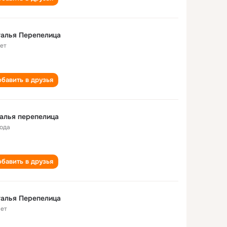
алья Перепелица
лет
бавить в друзья
алья перепелица
года
бавить в друзья
алья Перепелица
лет