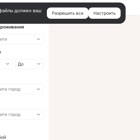
Войти
e-файлы должен ваш
Разрешить все
Настроить
Правая
колонка
проживания
т
бой