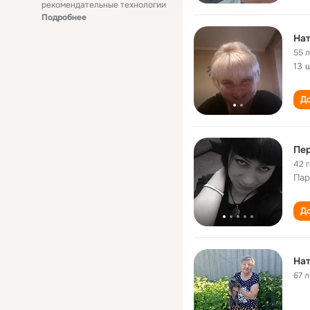
рекомендательные технологии
Подробнее
Нат
55 
13 
До
Пер
42 
Пар
До
Нат
67 л