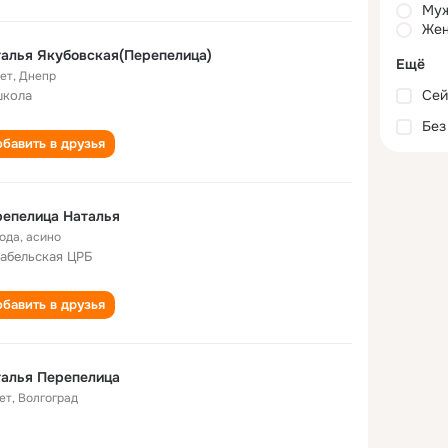
Му
Жен
алья Якубовская(Перепелица)
Ещё
лет
,
Днепр
Сей
школа
Без
бавить в друзья
епелица Наталья
года
,
асино
абельская ЦРБ
бавить в друзья
алья Перепелица
ет
,
Волгоград