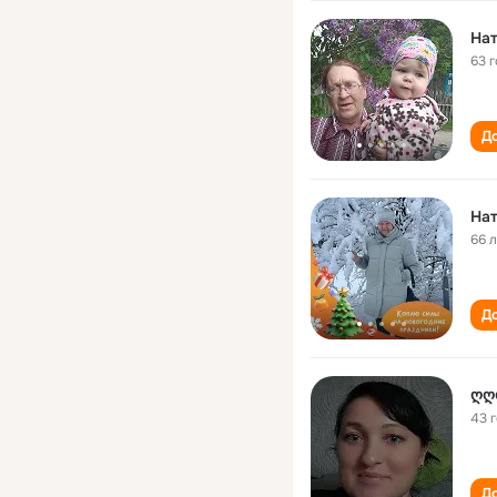
Нат
63 
До
Нат
66 
До
ღღ
43 
До