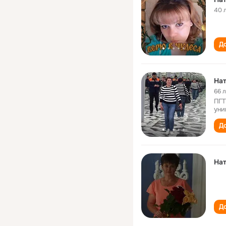
40 
До
Нат
66 
ПГТ
уни
До
Нат
До