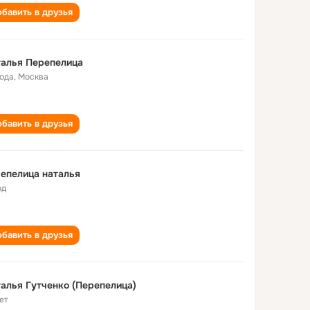
бавить в друзья
алья Перепелица
года
,
Москва
бавить в друзья
епелица наталья
од
бавить в друзья
алья Гутченко (Перепелица)
ет