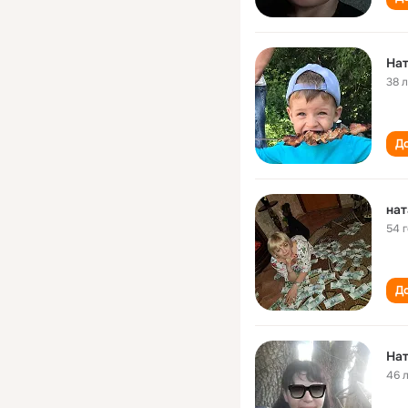
Нат
38 
До
нат
54 
До
Нат
46 