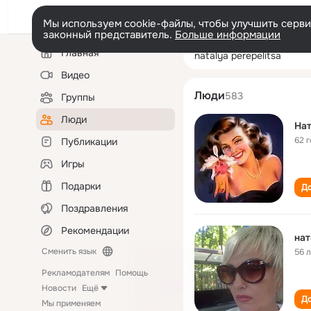
Мы используем cookie-файлы, чтобы улучшить сервис
законный представитель.
Больше информации
Левая
Поиск
Главная
natalya perepeli
колонка
по
людям
Видео
Люди
583
Группы
Люди
Нат
62 
Публикации
Игры
Подарки
До
Поздравления
Рекомендации
нат
Сменить язык
56 
Рекламодателям
Помощь
Новости
Ещё
До
Мы применяем