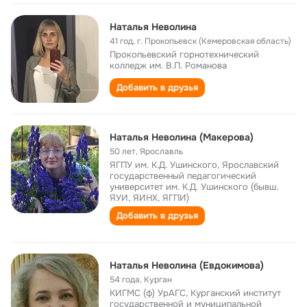
Наталья Неволина
41 год
,
г. Прокопьевск (Кемеровская область)
Прокопьевский горнотехнический
колледж им. В.П. Романова
Добавить в друзья
Наталья Неволина (Макерова)
50 лет
,
Ярославль
ЯГПУ им. К.Д. Ушинского, Ярославский
государственный педагогический
университет им. К.Д. Ушинского (бывш.
ЯУИ, ЯИНХ, ЯГПИ)
Добавить в друзья
Наталья Неволина (Евдокимова)
54 года
,
Курган
КИГМС (ф) УрАГС, Курганский институт
государственной и муниципальной