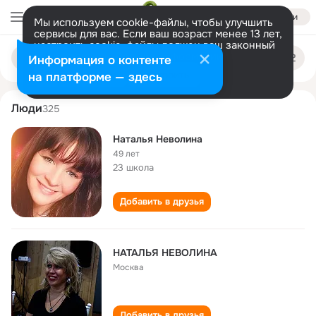
Войти
Мы используем cookie-файлы, чтобы улучшить
сервисы для вас. Если ваш возраст менее 13 лет,
настроить cookie-файлы должен ваш законный
natalya nevolina
Поиск
представитель.
Больше информации
Информация о контенте
по
людям
Разрешить все
Настроить
на платформе — здесь
Люди
325
Наталья Неволина
49 лет
23 школа
Добавить в друзья
НАТАЛЬЯ НЕВОЛИНА
Москва
Добавить в друзья